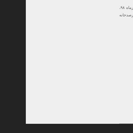
دوره تکمیلی نجوم، اخترفیزیک و کیهان شناسی توسط موسسه بیکران هستی و رصدخانه لارستان ۷ تا ۹ مهرماه ۹۸،
م و رصدخانه