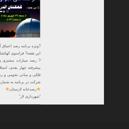
?ویژه برنامه رصد اعماق 
این هفته? فراسوی کهکشان
پیشرفته چهار بعدی، است
فلکی و مبانی نجومی و رصدی با 
شرکت در برنامه به شماره ۰۹۱۶۲۰۳۵۴۶۰ در واتساپ پیام دهید. ? موسسه بیکران 
رصدخانه لارستان
“شهرداری لار”