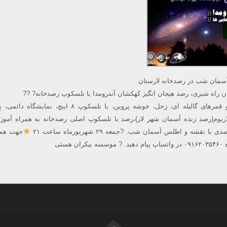
آسمان شب در رصدخانه لارستان
 راه شیری، رصد هیجان انگیز کهکشان آندرومدا با تلسکوپ رصدخانه? ??
? رصد سیارات مشتری و قمرهای گالیله ای، زحل، خوشه پروین، با تلسکوپ ۸ اینچ، نم
لاریوم(رصد زنده آسمان شهر لار)،رصد با تلسکوپ اصلی رصدخانه به همراه آم
نقشه و اطلس آسمان شب. ?جمعه ۲۹ شهریورماه ساعت ۲۱
جهت هما
هستی