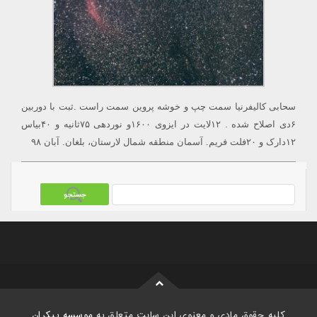
سحابی کالیفرنیا سمت چپ و خوشه پروین سمت راست .ثبت با دوربین
۶دی اصلاح شده . ۱۲لایت در ایزوی ۱۶۰۰و نوردهی ۷۵ثانیه و ۴۰بیاس
۱۲دارک و ۲۰فلت فریم. آسمان منطقه شمال لارستان، بلغان. آبان ۹۸
کلیه حقوق مادی و معنوی این سایت متعلق به
موسسه بیکران