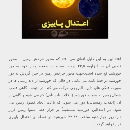
اعتدالین به این دلیل اتفاق می افتد که محور چرخش زمین – محور
قطبی آن – با زاویه ۲۳٫۵ درجه نسبت به صفحه مدار خود به دور
خورشید کج شده است.جهت محور چرخش زمین در حین گردش به دور
خورشید در فضا ثابت می ماند ، در حالی که خورشید از دید زمینی ها در
صورت فلکی های دایره البروجی حرکت می کند. در نتیجه ، گاهی قطب
شمال زمین به سمت خورشید (انقلاب تابستانی) کج می شود و گاهی از
آن (انقلاب زمستانی) دور می شود. که باعث ایجاد فصول زمین می
شود. در اعتدالین خورشید مستقیماً بر فراز خط استوا زمین قرار
دارد.روز چهارشنبه ساعت ۲۲:۴۴ خورشید در نقطه ی اعتدال پاییزی
قرارخواهد گرفت.