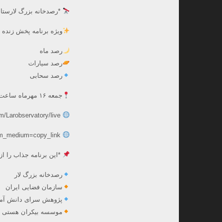
*رصدخانه بزرگ لارستان
ویژه برنامه پخش زنده 
رصد ماه
رصد سیارات
رصد سحابی
جمعه ۱۶ مهرماه ساعت ۱۸ به صورت پخش زنده از طریق لینک های زیر:
https://www.aparat.com/Larobservatory/live
https://instagram.com/bikaranehasti_astronomy_club?utm_medium=copy_link
*این برنامه جذاب را ا
رصدخانه بزرگ لار
سازمان فضایی ایران
پژوهش سرای دانش آمو
موسسه بیکران هستی