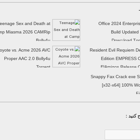
eenage Sex and Death at
Office 2024 Enterpri
mp Miasma 2026 CAMRip
Build Updated
Bolly4u
Dow𝚗load Tоr
oyote vs. Acme 2026 AVC
Resident Evil Requiem D
Proper AAC 2.0 Bolly4u
Edition EMPRESS 
Torrent
ElAmigos Release 
Snappy Fax Crack exe S
[x32-x64] 100% W
F
کنید :