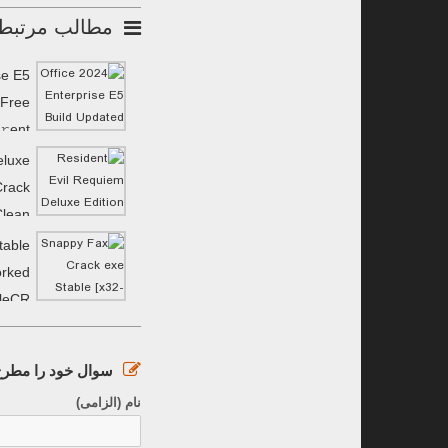
مطالب مرتبط
se E5
 Frее
𝚛ent
eluxe
Crack
Clean
MediaFire
table
orked
ileCR
سوال خود را مطرح 
نام (الزامی)