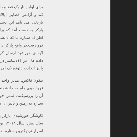
برای اولین بار یک فضاپیم
کند و آژانس فضایی ایالا
تاریخی می نامد.این دس
پارکر به دست آمد که بر
اطراف ستاره ما که دانشم
فرو رفت.در واقع پارکر در
لایه ی خورشید ارسال کرد،
داده ها ، در
پاییز اتحادیه ژئوفیزیک امری
نیکولا فاکس، مدیر واحد 
فرود روی ماه به دانشمند
آن را بررسیکنند، لمس خو
ستاره به زمین و تأثیر آن
کاوشگر خورشیدی پارکر ی
سال پ
اسرار نزدیکترین ستاره به