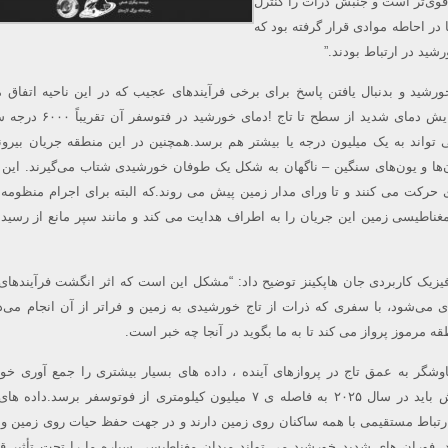
وی‌تر است و جنبش ذرات را کنترل
ا در احاطه موادی قرار گرفته بود که
شید در ارتباط بودند.”
شید و بدنبال یافتن پاسخ برای برخی فرآیندهای عجیب که در این ناحیه اتفاق م
هستند.به عنوان مثال افزایش دمای شدید از سطح تا تاج
 تواند به یک میلیون درجه یا بیشتر هم برسد.همچنین در این منطقه جریان بیرو
تون‌ها و یون‌های سنگین – ناگهان به شکل یک طوفان خورشیدی شتاب می‌گیرند. این 
حرکت می کنند و تا ورای مدار زمین پیش می روند.که البته برای اجرام منظو
ناطیسی زمین این جریان را به اطراف هدایت می کند و مانند سپر مانع از رسی
فیزیک کاربردی جان هاپکینز توضیح داد: “مشکل این است که اثر انگشت فرآیندهای
ی می‌شود، با سفری که ذرات از تاج خورشیدی به زمین و فراتر از آن انجام می‌د
قه مرموز پرواز می کند تا به ما بگوید در آنجا چه خبر است.
اوشگر به عمق تاج در پروازهای آینده ، داده های بسیار بیشتری را جمع آوری خوا
کاوشگر درمقصد نهایی اش باید در سال ۲۰۲۵ به فاصله ی ۷ میلیون کیلومتری از فوتوسفر برسد.د
تباط مستقیمی با همه ساکنان روی زمین دارند و در جهت حفظ حیات روی زمین و 
فوران های شدید خورشید می تواند میدان مغناطیسی سیاره ما را تحت تأثیر قر