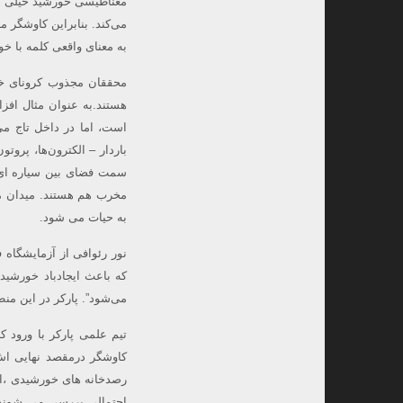
مغناطیسی خورشید خیلی ق
می‌کند. بنابراین کاوشگر م
به معنای واقعی کلمه با خور
محققان مجذوب کرونای خور
است، اما در داخل تاج می
باردار – الکترون‌ها، پرو
سمت فضای بین سیاره ای 
مخرب هم هستند. میدان مغ
به حیات می شود.
نور رئوافی از آزمایشگاه 
که باعث ایجادباد خورشید
می‌شود”. پارکر در این منط
تیم علمی پارکر با ورود ک
رصدخانه های خورشیدی ،ار
احتمالی بررسی می شوند. 