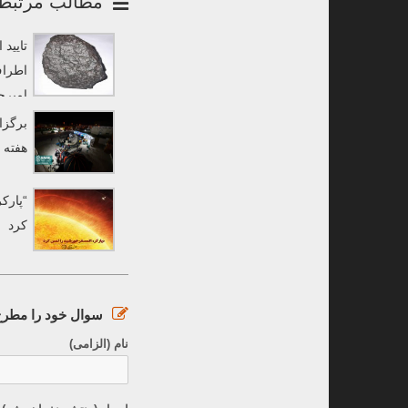
مطالب مرتبط
تایید
اطراف
امیرح
به «رصدخانه لارستان 
برگزا
هفته 
“پارک
کرد
سوال خود را مطرح 
نام (الزامی)