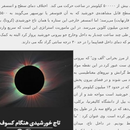
فضاپیما ی پارکر با سرعتی بیش از ۵۰۰۰۰۰ کیلومتر در ساعت حرکت می کند. اختلاف دمای سطح و اتم
۱۰۰۰ درجه‌ی فارنهایت) می‌رسد؛ اما اتمسفر خارجی این ستاره یا همان تاج خورشیدی (کرونا)، 
 چندین میلیون کلوین می‌رسد. در این ماموریت استراتژی این است که سریع وارد
 طی چند ساعت چندبار به داخل وخارج جو بیرونی خورشید پرواز کرد البته به کمک
ضاپیما را در حد ۳۰ درجه سانتی گراد نگه می دارند.
رکر از مرز بحرانی “آلف ون” که بیرونی
ست عبور کرد.در این نقطه مواد
ط گرانش و نیروهای مغناطیسی به
د می شوند و در فضای بیرون پخش
می شوند.پارکر با این مرز که در حدود ۱۳ میلیون کیلومتر بالاتر
 خورشید است مواجه شد و از ان
 بیل از دانشگاه کالیفرنیا، برکلی،
دهد که در واقع سه بار در طول پنج
ور کرده است. وی عنوان کرد : “ما
ط بودیم. در داخل تاج، میدان