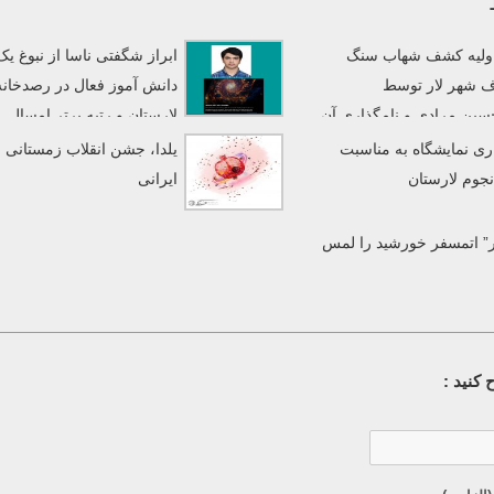
 اولیه کشف شهاب سنگ
ابراز شگفتی ناسا از نبوغ یک
 شهر لار توسط
دانش آموز فعال در رصدخانه
سین مرادی و نامگذاری آن
لارستان و رتبه برتر امسال
»
مسابقات پردازش تصاویر ناسا
ری نمایشگاه به مناسبت
یلدا، جشن انقلاب زمستانی
نجوم لارستان
ایرانی
ر” اتمسفر خورشید را لمس
کنید :