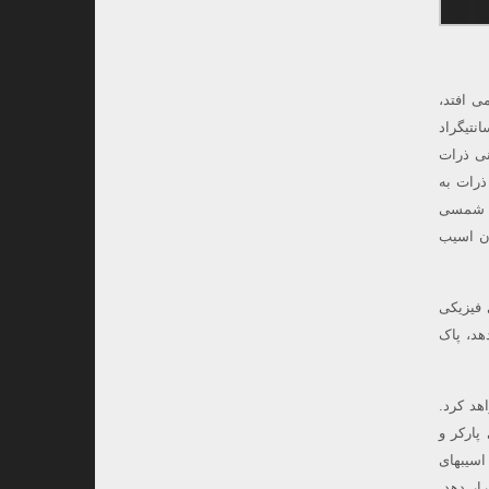
ی افتد،
 !دمای خورشید در فتوسفر آن تقریباً ۶۰۰۰ درجه سانتیگراد
نی ذرات
ذرات به
مه شمسی
دن اسیب
 فیزیکی
هد، پاک
هد کرد.
اده های پارکر و
اسیبهای
ار دهد.