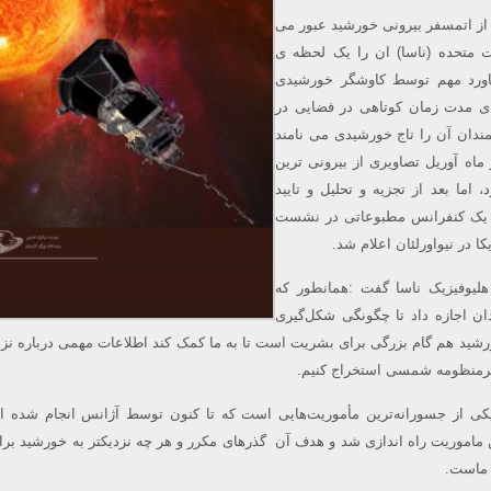
ا از اتمسفر بیرونی خورشید عبور می
ت متحده (ناسا) ان را یک لحظه ی
تاورد مهم توسط کاوشگر خورشیدی
ای مدت زمان کوتاهی در فضایی در
ندان آن را تاج خورشیدی می نامند
 ماه آوریل تصاویری از بیرونی ترین
 اما بعد از تجزیه و تحلیل و تایید
 ۱۴دسامبر در یک کنفرانس مطبوعاتی در نشست
کا در نیواورلئان اعلام شد.
هلیوفیزیک ناسا گفت :همانطور که
ان اجازه داد تا چگونگی شکل‌گیری
رشید هم گام بزرگی برای بشریت است تا به ما کمک کند اطلاعات مهمی درباره نزد
 برمنظومه شمسی استخراج کنیم.
کی از جسورانه‌ترین مأموریت‌هایی است که تا کنون توسط آژانس انجام شده 
یش ,سال ۲۰۱۸، این ماموریت راه اندازی شد و هدف آن گذرهای مکرر و هر چه نزدیکتر به خورشید 
 ماست.