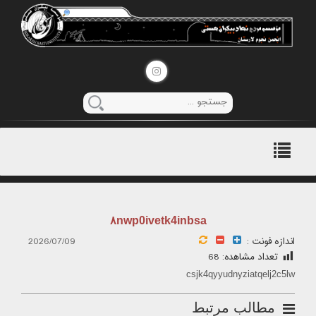
منوی
اصلی
۸nwp0ivetk4inbsa
اندازه فونت :
2026/07/09
تعداد مشاهده:
68
csjk4qyyudnyziatqelj2c5lw
مطالب مرتبط