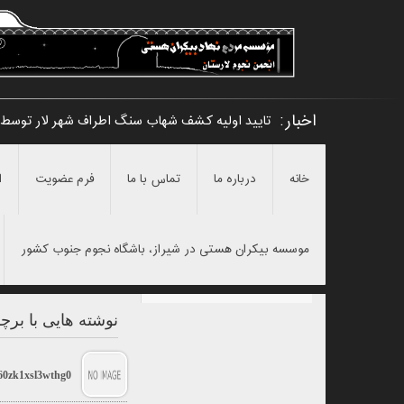
اخبار:
تایید اولیه کشف شهاب سنگ اطراف شهر لار توسط
خانه
درباره ما
تماس با ما
فرم عضویت
ا
موسسه بیکران هستی در شیراز، باشگاه نجوم جنوب کشور
نوشته هایی با برچسب "h57r1rf1
60zk1xsl3wthg0