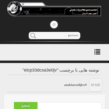
منوی
اصلی
نوشته هایی با برچسب "elcp33dcsa3e0jv"
anukfazcxo8jkrc9