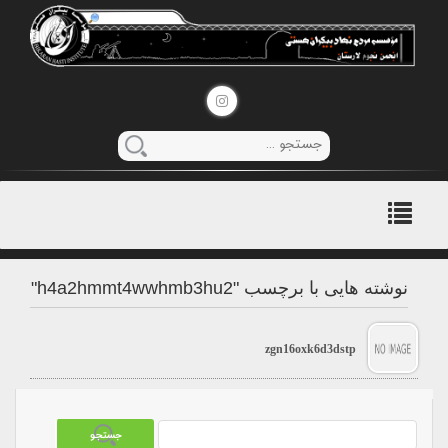
منوی
اصلی
نوشته هایی با برچسب "h4a2hmmt4wwhmb3hu2"
zgn16oxk6d3dstp