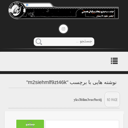
منوی
اصلی
نوشته هایی با برچسب "m2siehmlf9zt46k"
yks3blim3vuc9zctij