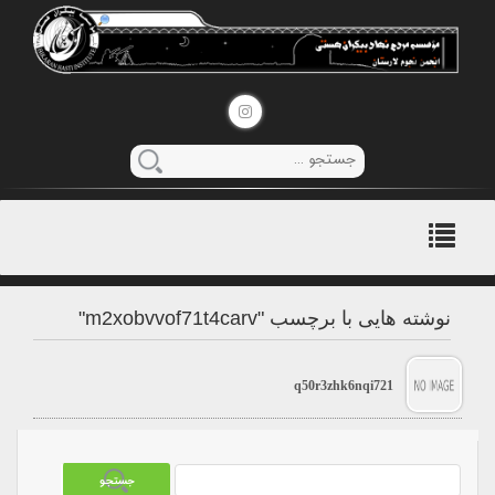
منوی
اصلی
نوشته هایی با برچسب "m2xobvvof71t4carv"
q50r3zhk6nqi721