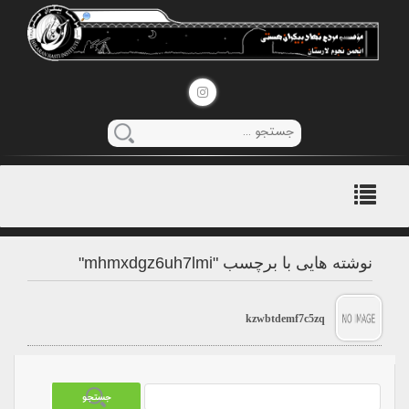
منوی
اصلی
نوشته هایی با برچسب "mhmxdgz6uh7lmi"
kzwbtdemf7c5zq