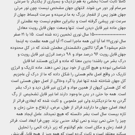
کاملا ثابت است! بخشی به هم نزدیک و بسیاری از یکدیگر با سرعتی
سرسام آور دور می شوند. انتهای جهان مشخص نیست چون نور مرئی
جهان هنوز پس از انفجار بزرگ به ما نرسیده و سرعت انبساط جهان از
سرعت نور پیشی گرفته است و بنابراین معلوم نیست چه عظمتی از
جهان ماده غیر قابل دیدن است. تنها وسعت جهان قابل رویت معادل
۱۵۰۰۰۰۰۰۰۰۰۰۰۰۰۰۰۰۰۰۰۰۰ سال نوری تخمین زده شده است. ۱۵ با ۲۱ صفر
سال نوری!!!! اما آیا این همه ماجرا است؟! آیا این همه عظمت به اینجا
ختم میشود؟ هرگز! تاکنون دانشمندان مطمئن شدند که در کل محدوده
جهان قابل رویت ۹۶ درصد مواد و ۹۸ درصد انرژی غیر قابل رویت و
درک بشر می باشند! بدین معنا که ماده و انرژی هستند اما قابل
شناسایی نبوده و هیچ آثاری از خود بروز نمی دهند. ماده تاریک و انرژی
تاریک در واقع اصل عالم هستی را شکل داده که ما از درک آن عاجزیم.
کل جهان شناخته شده تنها غبار یا گرد وخاکی از اصل جهان هستی است
که کل هستی کیهان از همین مواد و انرژی غیر قابل دید و درک بشر
است. همه جا حتی در بدن ما وجود دارند اما غیر قابل تشخیص. از رگ
گردن به ما نزدیکترند ولی غیر ملموس. و ثابت شده که ابعادی فراتر از
ابعاد اصلی جهان ما دارایند فراتر از طول، عرض، ارتفاع و حتی زمان. و
تازه بیست سال است بشر دانسته که هیچ نمیداند. عامل ایجاد همه
چیز را حتی نمی بیند و نمی تواند حدس بزند. چون فرا ابعاد است. فراتر
از فضا، زمان و مکان است. علم کوانتوم که زیر ذرات اتمی را تحلیل
میکند معتقد است و ثابت کرده است که همه چیز از هیچ قابل آفرینش