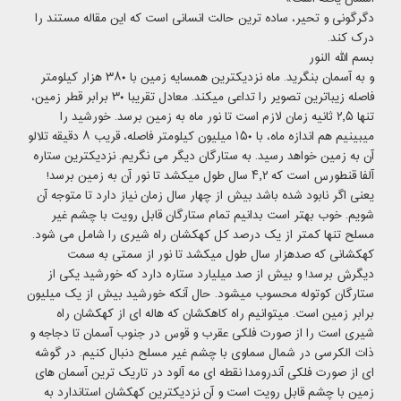
دگرگونی و تحیر، ساده ترین حالت انسانی است که این
مقاله
مستند را
درک کند.
بسم الله النور
و به آسمان بنگرید. ماه نزدیکترین همسایه زمین با ۳۸۰ هزار کیلومتر
فاصله زیباترین تصویر را تداعی میکند. معادل تقریبا ۳۰ برابر قطر زمین،
تنها ۲٫۵ ثانیه زمان لازم است تا نور ماه به زمین برسد. خورشید را
میبینیم هم اندازه ماه، با ۱۵۰ میلیون کیلومتر فاصله، قریب ۸ دقیقه تلالو
آن به زمین خواهد رسید. به ستارگان دیگر می نگریم. نزدیکترین ستاره
آلفا قنطورس است که ۴٫۲ سال طول میکشد تا نور آن به زمین برسد!
یعنی اگر نابود شده باشد بیش از چهار سال زمان نیاز دارد تا متوجه آن
شویم. خوب بهتر است بدانیم تمام ستارگان قابل رویت با چشم غیر
مسلح تنها کمتر از یک درصد کل کهکشان راه شیری را شامل می شود.
کهکشانی که صدهزار سال طول میکشد تا نور از سمتی به سمت
دیگرش برسد! و بیش از صد میلیارد ستاره دارد که خورشید یکی از
ستارگان کوتوله محسوب میشود. حال آنکه خورشید بیش از یک میلیون
برابر زمین است. میتوانیم راه کاهکشان که هاله ای از کهکشان راه
شیری است را از صورت فلکی عقرب و قوس در جنوب آسمان تا دجاجه و
ذات الکرسی در شمال سماوی با چشم غیر مسلح دنبال کنیم. در گوشه
ای از صورت فلکی آندرومدا نقطه ای مه آلود در تاریک ترین آسمان های
زمین با چشم قابل رویت است و آن نزدیکترین کهکشان استاندارد به