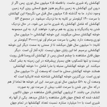
کهکشان راه شیری ماست. با فاصله ۲٫۵ میلیون سال نوری. پس اگر از
درون این کهکشان به زمین بنگریم هنوز هیچ انسانی روی کره زمین
وجود ندارد. ما به گذشته ۲٫۵ میلیون سال قبل می نگریم!!! این کهکشان
با سرعت ۱۴۰ کیلومتر بر ثانیه به ما نزدیک میشود. در مجموع ۵۴
کهکشان که شامل کهکشان راه شیری ما نیز می شود، در حال نزدیک
شدن به یکدیگرند و روزی به هم برخورد خواهند کرد. به این مجموعه
خوشه کهکشان محلی میگویند. این خوشه کهکشانی ۱۰ میلیون سال
نوری وسعت دارد. یعنی با سرعت سرسام آور نور(۳۰۰۰۰۰ کیلومتر بر
ثانیه) ۱۰ میلیون سال طول میکشد تا از سمتی به سمت دیگر این خوشه
کهکشانی برسیم. اما این پایان جهان نیست. تازه آغاز آن است. دیگر
جهان قابل مشاهده با چشم انسان پس از کهکشان آندرومدا قابل رویت
نیست و تنها تلسکوپ های بسیار پیشرفته در این زمینه به بشر کمک
میکنند. ابر خوشه کهکشانی سنبله یا عذرا شامل ۱۰۰ خوشه کهکشانی
همانند خوشه کهکشان محلی ما است که وسعت آن ۱۱۰ میلیون سال
نوری است. بزرگترین خوشه کهکشانی شناخته شده لانیکیا است که
وسعت آن به ۵۲۰ میلیون سال نوری میرسد. این ابر خوشه ها تماما از هم
درکه حال دور شدن با سرعت اغلب بیش از سرعت نور به صورت
شتابدار می باشند. ۲ تریلیون کهکشان قابل مشاهده در جهان تاکنون
کشف شده که شعاع جهان قابل مشاهده را شکل میدهد. یکی از آنها راه
شیری است با ۱۰۰ میلیارد ستاره. نسبت تعداد کهکشانها در تمام جهان