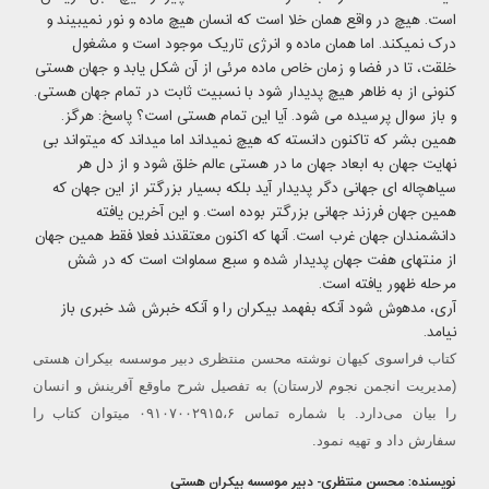
است. هیچ در واقع همان خلا است که انسان هیچ ماده و نور نمیبیند و
درک نمیکند. اما همان ماده و انرژی تاریک موجود است و مشغول
خلقت، تا در فضا و زمان خاص ماده مرئی از آن شکل یابد و جهان هستی
کنونی از به ظاهر هیچ پدیدار شود با نسبیت ثابت در تمام جهان هستی.
و باز سوال پرسیده می شود. آیا این تمام هستی است؟ پاسخ: هرگز.
همین بشر که تاکنون دانسته که هیچ نمیداند اما میداند که میتواند بی
نهایت جهان به ابعاد جهان ما در هستی عالم خلق شود و از دل هر
سیاهچاله ای جهانی دگر پدیدار آید بلکه بسیار بزرگتر از این جهان که
همین جهان فرزند جهانی بزرگتر بوده است. و این آخرین یافته
دانشمندان جهان غرب است. آنها که اکنون معتقدند فعلا فقط همین جهان
از منتهای هفت جهان پدیدار شده و سبع سماوات است که در شش
مرحله ظهور یافته است.
آری، مدهوش شود آنکه بفهمد بیکران را و آنکه خبرش شد خبری باز
نیامد.
کتاب فراسوی کیهان نوشته
محسن
منتظری
دبیر موسسه بیکران هستی
(مدیریت انجمن نجوم لارستان) به تفصیل شرح ماوقع آفرینش و انسان
را بیان می‌دارد. با شماره تماس ۰۹۱۰۷۰۰۲۹۱۵،۶ میتوان کتاب را
سفارش داد و تهیه نمود.
نویسنده:
محسن
منتظری- دبیر موسسه بیکران هستی