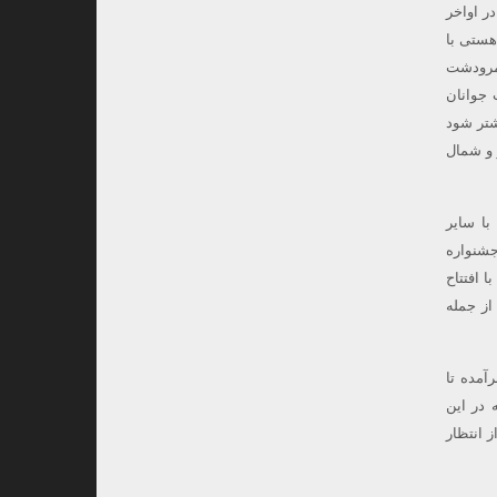
ر اواخر
 بیکران هستی با
مرودشت
 جوانان
شتر شود
رکز و شمال
با سایر
جشنواره
مزمان با افتتاح
از جمله
رآمده تا
 در این
 انتظار