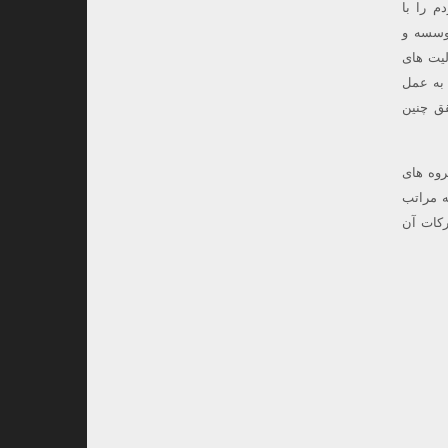
م را با
وسسه و
لیت های
 به عمل
قق چنین
روه های
ه مراتب
رکات آن