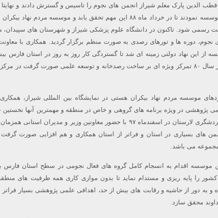
طب الدین پارک معلم شیراز انجمن های نجوم را تاسیس و گسترش دادند و نهایتا د
سال ۱۳۸۷ اقدام به ثبت موسسه نمودند تا در خرداد ماه ۸۸ این مهم تحقق یابد و موسسه مردم نهاد
 رسمی شود. تاکنون در دانشگاه علوم پزشکی شیراز و شهرستان های سپیدان، 
ی نجوم، دوره ها و تورهای رصدی به صورت منظم برگزار گردید. همکاری با معاونت
 از این نهاد دولتی زمینه ای شد تا گستردگی کار روز به روز در استان فارس بی
تا همزمان با لارستان که از سال ۸۰ تمرکز ویژه ای بر ساخت رصدخانه و توسعه علمی صورت گرفت در م
دهای موسسه مردم نهاد بیکران هستی در نمایشگاه بین المللی شیراز، همکاری 
پژوهشی در ویژه برنامه های گروهی و خاص در منطقه و مهمترین آنها نخستین 
ملی جوان، کار آفرینی و گردشگری لارستان در اسفندماه ۹۷ با حضور معاونین وزیر و مدیران استانی ه
سمن های بسیاری در استان و فراتر از استان همکاری و هم افزایی صورت گرفت 
 مجموعه می باشد.
ینک در مهرماه ۹۸ این موسسه اقدام به انسجام کامل گروه های فعال نجومی در سطح استان فارس ب
 کشور را پایه ریزی و مستدام نماید تا بدون موازی کاری همه ظرفیت های منطقه
ه و به دور از حاشیه و رقابت های بیش از حد، اهدافی علمی پژوهشی بسیار فراتر از
خداوند محقق سازد.