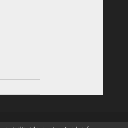
کلیه حقوق مادی و معنوی این سایت متعلق به
موسسه 
رصدخانه لارستان و باشگاه نجوم جنوب کشور
می
شرکت رایانه پوی هزار آوا سبز
:
(کالاده)