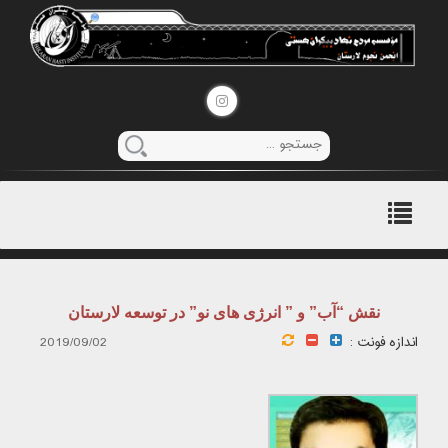
منوی
اصلی
نقش “آب” و ” انرژی های نو” در توسعه لارستان
اندازه فونت :
2019/09/02