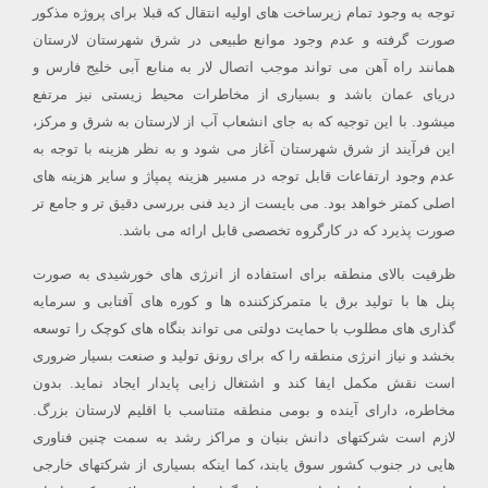
توجه به وجود تمام زیرساخت های اولیه انتقال که قبلا برای پروژه مذکور
صورت گرفته و عدم وجود موانع طبیعی در شرق شهرستان لارستان
همانند راه آهن می تواند موجب اتصال لار به منابع آبی خلیج فارس و
دریای عمان باشد و بسیاری از مخاطرات محیط زیستی نیز مرتفع
میشود. با این توجیه که به جای انشعاب آب از لارستان به شرق و مرکز،
این فرآیند از شرق شهرستان آغاز می شود و به نظر هزینه با توجه به
عدم وجود ارتفاعات قابل توجه در مسیر هزینه پمپاژ و سایر هزینه های
اصلی کمتر خواهد بود. می بایست از دید فنی بررسی دقیق تر و جامع تر
صورت پذیرد که در کارگروه تخصصی قابل ارائه می باشد.
ظرفیت بالای منطقه برای استفاده از انرژی های خورشیدی به صورت
پنل ها با تولید برق یا متمرکزکننده ها و کوره های آفتابی و سرمایه
گذاری های مطلوب با حمایت دولتی می تواند بنگاه های کوچک را توسعه
بخشد و نیاز انرژی منطقه را که برای رونق تولید و صنعت بسیار ضروری
است نقش مکمل ایفا کند و اشتغال زایی پایدار ایجاد نماید. بدون
مخاطره، دارای آینده و بومی منطقه متناسب با اقلیم لارستان بزرگ.
لازم است شرکتهای دانش بنیان و مراکز رشد به سمت چنین فناوری
هایی در جنوب کشور سوق یابند، کما اینکه بسیاری از شرکتهای خارجی