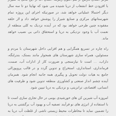
با افزودن خط انشعاب از دریا شنیده می شود که نهایتا دو تا سه سال
دیگر احتمالا عملیاتی خواهد شد، در صورتیکه اجرای این پروژه تمام
شهرستانهای مرکزی و صنایع شیراز را پوشش خواهد داد و لار حلقه
مفقوده چنین طرحی خواهد بود که در آینده نزدیک به کلی منطقه از
نعمت آب با وجود نزدیکی به دریا و استحقاق ذاتی بی نصیب خواهد
ماند.
راه چاره در تسریع همگرایی و هم افزایی داخل شهرستان با مردم و
مسئولین، همراه سازی شهرستان های همجوار مانند بستک، بندرلنگه،
داراب، … است تا نیازسنجی و ضرورت کار از ادارات آب، صمت،
فرمانداری، استانداری، استخراج و تدوین گردد و در قالب پروپوزالی
جامع به هیات دولت تحویل و پیگیری همه جانبه انجام شود. همزمان
آینده چشم انداز صنعتی و کشاورزی منطقه تدوین شود و ظرفیت های
انسانی، اقتصادی، ترانزیتی، و نزدیکی به دریا تبیین شود.
امروزه آب شیرین کن های خورشیدی بومی در حال تجاری سازی است تا
با استفاده از انرژی های نو فرآیند تصفیه آب و بهبود آب برگشتی به دریا
را تضمین نماید تا مخاطرات محیط زیستی ناشی از غلظت آب دریا به