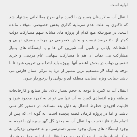
اولیه است.
انتقال آب به لارستان همزمان با لامرد برای طرح مطالعاتی پیشنهاد شد
که تاکنون به علت عدم سرمایه گذاری بخش خصوصی متوقف مانده
است، در صورتیکه هیچ کدام از پروژه های مشابه سهم مشارکت دولت
کمتر از ۵۰ درصد نیست و بخش خصوصی در مرحله مصرف نهایی و
انشعابات پایانی و تامین آب شیرین کن ها و یا ایستگاه های پمپاژ
مشارکت می نماید آن هم با مشارکت سهامی عام مردمی و خرید
تضمینی دولت در بخش اعظم آنها. پروژه باید ابتدا ملی تعریف شود تا با
توجه به اینکه لار مستقیم ترین مسیر از دریا به مرکز استان فارس می
باشد حمایت ویژه استانی، منطقه ای و دولتی را برخوردار شود.
انتقال آب به لامرد با توجه به حجم بسیار بالای نیاز صنایع و کارخانجات
منطقه ویژه اقتصادی لامرد به آب تنها می تواند به لامرد محدود شود و
قابلیت افزودن خطوط انتقال به دلیل بعد مسافت در دستور کار نمی
باشد. و اما در پروژه کرمان قضیه پیچیده است، به گونه ای که پس از
اتمام طرح فاز نخست و انتقال آب به معدن گل گهر سیرجان با توجه به
وجود ایستگاه های پمپاژ، وجود مسیر دسترسی، و به خصوص نزدیکی به
مرکز استان فارس از هم اکنون زمزمه انتقال آب از این محل به شیراز