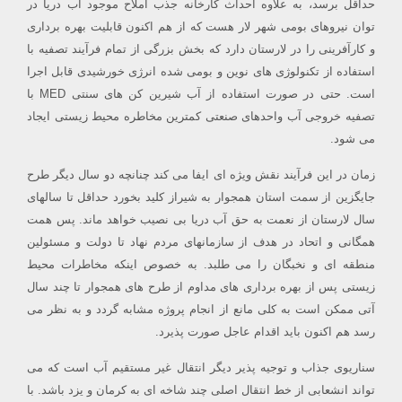
حداقل برسد، به علاوه احداث کارخانه جذب املاح موجود آب دریا در
توان نیروهای بومی شهر لار هست که از هم اکنون قابلیت بهره برداری
و کارآفرینی را در لارستان دارد که بخش بزرگی از تمام فرآیند تصفیه با
استفاده از تکنولوژی های نوین و بومی شده انرژی خورشیدی قابل اجرا
است. حتی در صورت استفاده از آب شیرین کن های سنتی MED با
تصفیه خروجی آب واحدهای صنعتی کمترین مخاطره محیط زیستی ایجاد
می شود.
زمان در این فرآیند نقش ویژه ای ایفا می کند چنانچه دو سال دیگر طرح
جایگزین از سمت استان همجوار به شیراز کلید بخورد حداقل تا سالهای
سال لارستان از نعمت به حق آب دریا بی نصیب خواهد ماند. پس همت
همگانی و اتحاد در هدف از سازمانهای مردم نهاد تا دولت و مسئولین
منطقه ای و نخبگان را می طلبد. به خصوص اینکه مخاطرات محیط
زیستی پس از بهره برداری های مداوم از طرح های همجوار تا چند سال
آتی ممکن است به کلی مانع از انجام پروژه مشابه گردد و به نظر می
رسد هم اکنون باید اقدام عاجل صورت پذیرد.
سناریوی جذاب و توجیه پذیر دیگر انتقال غیر مستقیم آب است که می
تواند انشعابی از خط انتقال اصلی چند شاخه ای به کرمان و یزد باشد. با