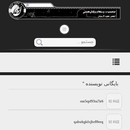
منوی
اصلی
بایگانی نویسنده "
om5epf93ta7ir6
qabuhgkfxjbr89eeq