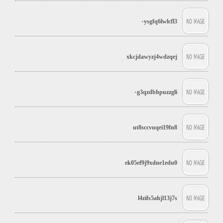
۰ysgfq6lwlcfl3
xkcjdawyzj4wdzqej
۰g3qzdbhpuzzgli
ut8sccvuqei19fn8
ek05ef9j9xdne1edu0
l4zifs5ahjl13j7s