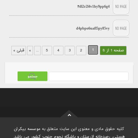
۴dl2r2l4v1hy9pp6g4
d4pbpo6uafl5py85vy
1
صفحه 1 از 8
2
3
4
5
...
»
قبلی »
کلیه حقوق مادی و معنوی این سایت متعلق به
موسسه بیکران
هستی، رصدخانه لارستان و باشگاه نجوم جنوب کشور
می باشد.