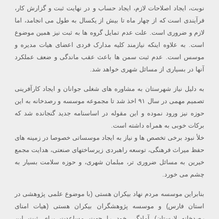
نوبت، ایجاد اصلاحات لازم، ایجاد حساب و در نهایت ثبت و گزارش کار،
فرآیندی است که از چهار ماه تا بیش از یکسال به طول می انجامد، اما
لازم و ضروری است. علت عدم تمایل گروه ها به ثبت نیز همین موضوع
است. به علاوه اینکه نیازمند کلیه مدارک فردی اعضای هیات مدیره و
موسس است. عدم ثبت سمن ها باعث عقب ماندگی و ضعف عملکرد
آنها در بسیاری از مسائل شهری خواهد شد.
به دلیل نیاز شهرستان به مشاوره های شغلی جوانان و ایجاد کارآفرینی
تصمیم مهمی در سال ۹۱ اخذ شد تا مجموعه موسسه و رصدخانه به این
حوزه نیز ورود نموده و این مقوله در اساسنامه جدید گنجانده شد که
برکات خوبی به همراه داشته است.
خلأ نبود برخی تخصص ها و نیاز به ایجاد موسساتی خصوصا در زمینه های
حفظ میراث فرهنگی، توسعه راهبردی زیرساختهای صنعتی، هدایت مجمع
خیرین به مسائل ضروری تر، مبلمان شهری، و حوزه سلامت بسیار به
چشم می خورد.
بنابراین موسسه مردم نهاد بیکران هستی (با موضوع علمی پژوهشی در
استان فارس) و موسسه پژوهشگران بیکران هستی (هیات امنای
رصدخانه لارستان) آمادگی خود را جهت مساعدت برای ثبت این