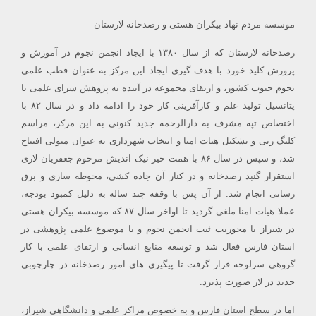
موسسه مردم نهاد بیکران هستی و رصدخانه لارستان
رصدخانه لارستان که از سال ۱۳۸۰ با ایجاد انجمن نجوم در آموزش و
پرورش کلید خورد با هدف گیری ایجاد این مرکز به عنوان قطب علمی
نجوم جنوب کشور، و ارتقای مجموعه در آینده به پژوهش سرای علمی با
پتانسیل تولید علم و کارآفرینی کار خود را ادامه داد و در سال ۸۲ با
اختصاص تپه مشرف به دارالرحمه جدید کنونی به این مرکز، مراسم
کلنگ زنی و تشکیل هیات امنا و انتخاب شهرداری به عنوان متولی افتتاح
شد، و سپس در سال ۸۶ با همت خیر نیک اندیش مرحوم جعفریان لاری
استقرار گنبد رصدخانه و در کنار آن جاده کشی، محوطه سازی و برق
رسانی انجام شد. از آن پس با وقفه چند ساله به دلیل کمبود بودجه،
عملا هیات امنا ملغی گردید تا اواخر سال ۸۷ که موسسه بیکران هستی
در شیراز با محوریت ثبت انجمن نجوم و با موضوع علمی پژوهشی در
استان فارس فعال شد و توسعه منابع انسانی و ارتقای علمی با کار
گروهی سرلوحه قرار گرفت تا پیگیری های امور رصدخانه در چارچوبی
جدید در لار صورت پذیرد.
اما در سطح استان فارس و به خصوص مراکز علمی و دانشگاهی شیراز،