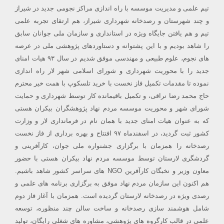
تیم علمی و مدیریت موسسه با راه اندازی مراکز نجومی جدید در شیراز
و چند شهرستان و رصدخانه شهرداری شیراز، هم ارتقای تجربه علمی
تیم و هم یافتن جایگاه ویژه در استانداری و سازمان ملی جوانان سابق
را شاهد بودیم و با این پشتوانه و دستاوردهای پژوهشی ملی در عرصه
های نجوم، علوم طبیعی و مهندسی موفق شدیم در سال ۹۳ هیات امنای
جدید را با محوریت شهرداری و شورای اسلامی شهر لار راه اندازی
نموده تا مقدمات تکمیل فاز نخست با خرید تلسکوپ با همت خیر محترم
حاج محمد رضا نراقی، و تکمیل باقیمانده کار توسط شهرداری و حمایت
شورای شهر و محوریت موسسه مردم نهاد پژوهشگران بیکران هستی
که به عنوان هیات امنای جدید با همان نام در فرمانداری لار و وزارت
کشور ثبت گردید، در اسفندماه ۹۷ افتتاح و بهره برداری از فاز نخست
رصدخانه را همزمان با برگزاری جشنواره ملی جوان، کارآفرینی و
گردشگری لارستان توسط موسسه مردم نهاد بیکران هستی با حضور
معاون وزیر و نخبگان کارآفرین NGO های سراسر کشور شاهد باشیم.
هم اکنون این سازمان مردم نهاد موفق به برگزاری برنامه های علمی و
رصدی ویژه در رصدخانه لارستان گردیده است. همزمان با آغاز فاز دوم
شامل هوشمند سازی رصدخانه و ساخت سالن چند منظوره، توسعه
علمی در قالب کارگروه های پژوهشی، مشاوره های شغلی رایگان، تولید