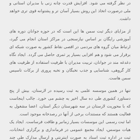
در نظر گرفته می شود. افزایش قدرت چانه زنی با مدیران استانی و
ملی درصورت اتخاذ این روش بسیار آسان تر و پشتوانه قوی تری خواهد
داشت.
از مزایای دیگر ثبت سمن ها این است که در حوزه جوانان دوره های
آموزشی رایگان بر اساس نیازسنجی در مراکز استان انجام می گیرد،
ارتباط میان گروه های مردمی در اقصی نقاط کشور به صورت شبکه ای
برقرار می شود و هم افزایی بسیار پر ثمری حاصل می گردد. ایجاد نگاه
دغدغه مند در جوانان، تربیت مدیران با ظرفیت استفاده از ظرفیت های
کار گروهی، شناسایی و جذب نخبگان و نخبه پروری از برکات تاسیس
سمن هاست.
تنها در همین موسسه علمی به ثبت رسیده در لارستان، بیش از پنج
دستاورد کشوری طی ده سال اخیر به چشم می خورد. جالب اینجاست
که با محوریت لارستان در سه شهرستان دیگر استان، اعضا مشغول به
فعالیت هستند که مستندات برخی از آنها در رصدخانه موجود است.
اما ثبت رسمی این موسسات بسیار زمانبر و طاقت فرساست. ایجاد یک
هیات موسس، ایجاد مجمع عمومی در فرمانداری و برگزاری انتخابات،
ثبت در اداره ثبت اسناد به صورت اینترنتی و ارسال مدارک طی چند