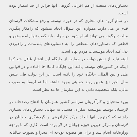
دستاوردهای منبعث از هم افزایی گروهی آنها فراتر از حد انتظار بوده
است.
در تمام گروه های مجازی که در حوزه توسعه و رفع مشکلات لارستان
قدم بر می دارند همواره این سوال ایجاد میشود که راهکار پیگیری
مباحث چگونه می تواند انجام شود. در جواب باید گفت تنها راه مستمر و
قطعی که دستاوردهای مقطعی را به دستاوردهای بلندمدت و راهبردی
بدل کند ایجاد موسسات مردم نهاد است.
البته نباید از نقش دولت در حمایت از جایگاه این اقشار غافل شد کما
اینکه در کشورهای توسعه یافته این جایگاه کاملا جا افتاده و در قوانین
ملی و بین المللی جایگاه خود را یافته است. در این دولت طی شش
سال اخیر نیز همین روند حمایتی وجود داشته اما نه لزوما به صورت
مالی، بلکه شخصیت دادن به این سازمان ها مد نظر است.
ورود منتخبان و کارآفرینان سراسر کشور همزمان با افتتاح رصدخانه در
لارستان توسط موسسه بیکران هستی به تنهایی دستاوردهای بسیاری
داشته که کمترین آنها ایجاد مرکز کارآفرینی و گردشگری جوانان در
لارستان و مرکز خیرین حوزه جوانان در لار بوده است. کاری که با بودجه
وزارتخانه انجام شد و برای هر مصوبه بودجه ای مجزا و بصورت سالیانه