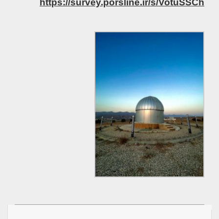
https://survey.porsline.ir/s/VotuSSCh