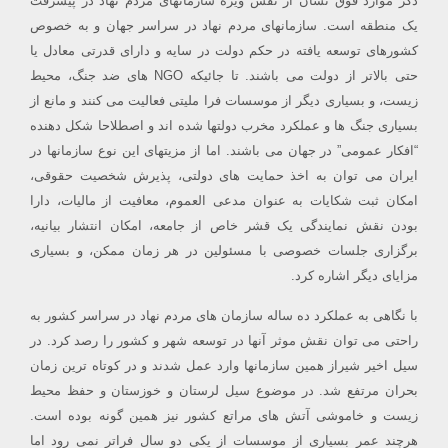
ذکر موارد فوق نشان از نقش ویژه سازمانهای مردم نهاد در پیشرفت
یک منطقه است. سازمانهای مردم نهاد در سراسر جهان و به خصوص
کشورهای توسعه یافته در حکم دولت در سایه و دارای قدرتی معادل یا
حتی بالاتر از دولت می باشند. تا جائیکه NGO های ضد جنگ، محیط
زیست، و بسیاری دیگر از موسسات فرا ملیتی فعالیت می کنند و مانع از
بسیاری جنگ ها و عملکرد مخرب دولتها شده اند و اصطلاحا شکل دهنده
“افکار عمومی” در جهان می باشند. اما از مزیتهای این نوع سازمانها در
ایران می توان به اخذ حمایت های دولتی، پذیرش شخصیت حقوقی،
امکان ثبت شکایات به عنوان مدعی العموم، معافیت از مالیات، دارا
بودن نقش نمایندگی یک قشر خاص از جامعه، امکان انتشار بیانیه،
برگزاری جلسات خصوصی با مسئولین در هر زمان ممکن، و بسیاری
مزایای دیگر اشاره کرد.
با نگاهی به عملکرد ده ساله سازمان های مردم نهاد در سراسر کشور به
راحتی می توان نقش موثر آنها در توسعه شهر و کشور را رصد کرد. در
سیل اخیر شیراز همین سازمانها وارد عمل شدند و در کوتاه ترین زمان
بحران مرتفع شد. در موضوع سیل لرستان و خوزستان و حفظ محیط
زیست و خاموشی آتش های مراتع کشور نیز همین گونه بوده است.
هرچند عمر بسیاری از موسسات از یکی دو سال فراتر نمی رود اما