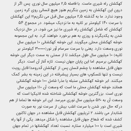
کهکشان راه شیری ماست. با فاصله ۲٫۵ میلیون سال نوری. پس اگر از
درون این کهکشان به زمین بنگریم هنوز هیچ انسانی روی کره زمین
وجود ندارد. ما به گذشته ۲٫۵ میلیون سال قبل می نگریم!!! این کهکشان
با سرعت ۱۴۰ کیلومتر بر ثانیه به ما نزدیک میشود. در مجموع ۵۴
کهکشان که شامل کهکشان راه شیری ما نیز می شود، در حال نزدیک
شدن به یکدیگرند و روزی به هم برخورد خواهند کرد. به این مجموعه
خوشه کهکشان محلی میگویند. این خوشه کهکشانی ۱۰ میلیون سال
نوری وسعت دارد. یعنی با سرعت سرسام آور نور(۳۰۰۰۰۰ کیلومتر بر
ثانیه) ۱۰ میلیون سال طول میکشد تا از سمتی به سمت دیگر این خوشه
کهکشانی برسیم. اما این پایان جهان نیست. تازه آغاز آن است. دیگر
جهان قابل مشاهده با چشم انسان پس از کهکشان آندرومدا قابل رویت
نیست و تنها تلسکوپ های بسیار پیشرفته در این زمینه به بشر کمک
میکنند. ابر خوشه کهکشانی سنبله یا عذرا شامل ۱۰۰ خوشه کهکشانی
همانند خوشه کهکشان محلی ما است که وسعت آن ۱۱۰ میلیون سال
نوری است. بزرگترین خوشه کهکشانی شناخته شده لانیکیا است که
وسعت آن به ۵۲۰ میلیون سال نوری میرسد. این ابر خوشه ها تماما از هم
درکه حال دور شدن با سرعت اغلب بیش از سرعت نور به صورت
شتابدار می باشند. ۲ تریلیون کهکشان قابل مشاهده در جهان تاکنون
کشف شده که شعاع جهان قابل مشاهده را شکل میدهد. یکی از آنها راه
شیری است با ۱۰۰ میلیارد ستاره. نسبت تعداد کهکشانها در تمام جهان