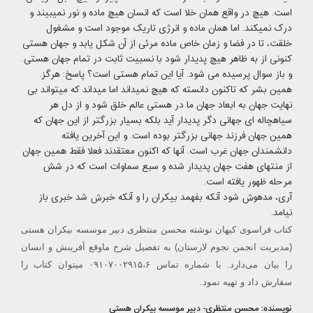
است. هیچ در واقع همان خلا است که انسان هیچ ماده و نور نمیبیند و
درک نمیکند. اما همان ماده و انرژی تاریک موجود است و مشغول
خلقت، تا در فضا و زمان خاص ماده مرئی از آن شکل یابد و جهان هستی
کنونی از به ظاهر هیچ پدیدار شود با نسبیت ثابت در تمام جهان هستی.
و باز سوال پرسیده می شود. آیا این تمام هستی است؟ پاسخ: هرگز.
همین بشر که تاکنون دانسته که هیچ نمیداند اما میداند که میتواند بی
نهایت جهان به ابعاد جهان ما در هستی عالم خلق شود و از دل هر
سیاهچاله ای جهانی دگر پدیدار آید بلکه بسیار بزرگتر از این جهان که
همین جهان فرزند جهانی بزرگتر بوده است. و این آخرین یافته
دانشمندان جهان غرب است. آنها که اکنون معتقدند فعلا فقط همین جهان
از منتهای هفت جهان پدیدار شده و سبع سماوات است که در شش
مرحله ظهور یافته است.
آری، مدهوش شود آنکه بفهمد بیکران را و آنکه خبرش شد خبری باز
نیامد.
کتاب فراسوی کیهان نوشته
محسن
منتظری
دبیر موسسه بیکران هستی
(مدیریت انجمن نجوم لارستان) به تفصیل شرح ماوقع آفرینش و انسان
را بیان می‌دارد. با شماره تماس ۰۹۱۰۷۰۰۲۹۱۵،۶ میتوان کتاب را
سفارش داد و تهیه نمود.
نویسنده:
محسن
منتظری- دبیر موسسه بیکران هستی