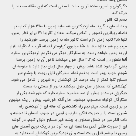
دگرگونی و تحیر، ساده ترین حالت انسانی است که این
مقاله
مستند را
درک کند.
بسم الله النور
و به آسمان بنگرید. ماه نزدیکترین همسایه زمین با ۳۸۰ هزار کیلومتر
فاصله زیباترین تصویر را تداعی میکند. معادل تقریبا ۳۰ برابر قطر زمین،
تنها ۲٫۵ ثانیه زمان لازم است تا نور ماه به زمین برسد. خورشید را
میبینیم هم اندازه ماه، با ۱۵۰ میلیون کیلومتر فاصله، قریب ۸ دقیقه تلالو
آن به زمین خواهد رسید. به ستارگان دیگر می نگریم. نزدیکترین ستاره
آلفا قنطورس است که ۴٫۲ سال طول میکشد تا نور آن به زمین برسد!
یعنی اگر نابود شده باشد بیش از چهار سال زمان نیاز دارد تا متوجه آن
شویم. خوب بهتر است بدانیم تمام ستارگان قابل رویت با چشم غیر
مسلح تنها کمتر از یک درصد کل کهکشان راه شیری را شامل می شود.
کهکشانی که صدهزار سال طول میکشد تا نور از سمتی به سمت
دیگرش برسد! و بیش از صد میلیارد ستاره دارد که خورشید یکی از
ستارگان کوتوله محسوب میشود. حال آنکه خورشید بیش از یک میلیون
برابر زمین است. میتوانیم راه کاهکشان که هاله ای از کهکشان راه
شیری است را از صورت فلکی عقرب و قوس در جنوب آسمان تا دجاجه و
ذات الکرسی در شمال سماوی با چشم غیر مسلح دنبال کنیم. در گوشه
ای از صورت فلکی آندرومدا نقطه ای مه آلود در تاریک ترین آسمان های
زمین با چشم قابل رویت است و آن نزدیکترین کهکشان استاندارد به