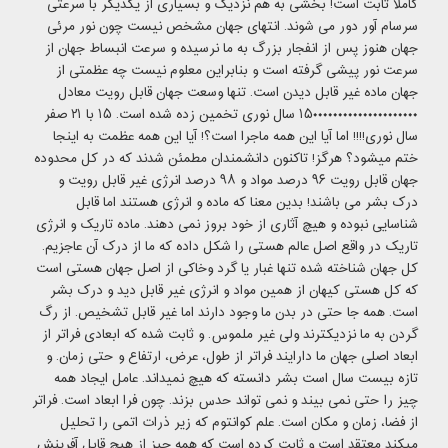
کاملا ثابت است! بخشی به هم نزدیک و بسیاری از یکدیگر با سرعتی
سرسام آور دور می شوند. انتهای جهان مشخص نیست چون نور مرئی
جهان هنوز پس از انفجار بزرگ به ما نرسیده و سرعت انبساط جهان از
سرعت نور پیشی گرفته است و بنابراین معلوم نیست چه عظمتی از
جهان ماده غیر قابل دیدن است. تنها وسعت جهان قابل رویت معادل
۱۵۰۰۰۰۰۰۰۰۰۰۰۰۰۰۰۰۰۰۰۰۰ سال نوری تخمین زده شده است. ۱۵ با ۲۱ صفر
سال نوری!!!! اما آیا این همه ماجرا است؟! آیا این همه عظمت به اینجا
ختم میشود؟ هرگز! تاکنون دانشمندان مطمئن شدند که در کل محدوده
جهان قابل رویت ۹۶ درصد مواد و ۹۸ درصد انرژی غیر قابل رویت و
درک بشر می باشند! بدین معنا که ماده و انرژی هستند اما قابل
شناسایی نبوده و هیچ آثاری از خود بروز نمی دهند. ماده تاریک و انرژی
تاریک در واقع اصل عالم هستی را شکل داده که ما از درک آن عاجزیم.
کل جهان شناخته شده تنها غبار یا گرد وخاکی از اصل جهان هستی است
که کل هستی کیهان از همین مواد و انرژی غیر قابل دید و درک بشر
است. همه جا حتی در بدن ما وجود دارند اما غیر قابل تشخیص. از رگ
گردن به ما نزدیکترند ولی غیر ملموس. و ثابت شده که ابعادی فراتر از
ابعاد اصلی جهان ما دارایند فراتر از طول، عرض، ارتفاع و حتی زمان. و
تازه بیست سال است بشر دانسته که هیچ نمیداند. عامل ایجاد همه
چیز را حتی نمی بیند و نمی تواند حدس بزند. چون فرا ابعاد است. فراتر
از فضا، زمان و مکان است. علم کوانتوم که زیر ذرات اتمی را تحلیل
میکند معتقد است و ثابت کرده است که همه چیز از هیچ قابل آفرینش