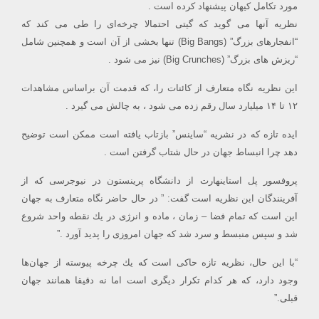
مورد تكامل كيهان پيشنهاد كرده است .
نظريه آنها می گويد كه گيتی احتمالا چرخه‌ای را طی می كند كه
“انفجارهای بزرگ” (Big Bangs) تنها بخشی از آن است و همچنين شامل
“ريزش های بزرگ” (Big Crunches) نيز می شود .
اين نظريه نگاه متعارف از كائنات را، كه قدمت آن براساس مشاهدات
۱۲ تا ۱۴ ميليارد سال رقم زده می شود ، به چالش می گيرد .
ايده تازه كه در نشريه “ساينس” بازتاب يافته است ممكن است توضيح
دهد چرا انبساط جهان در حال شتاب گرفتن است .
پروفسور پل استاينهارت از دانشگاه پرينستون در نيوجرسی كه از
آفرينندگان اين نظريه است گفت: ” در حال حاضر نگاه متعارف به جهان
اين است كه تمام فضا – زمان ، ماده و انرژی در يك نقطه واحد شروع
شد و سپس منبسط و سرد شد كه جهان امروزی را پديد آورد .”
“با اين حال، نظريه تازه حاكی است كه يك چرخه پيوسته از جهان‌ها
وجود دارد، كه هر كدام تكرار ديگری است اما نه دقيقا همانند جهان
قبلی.”