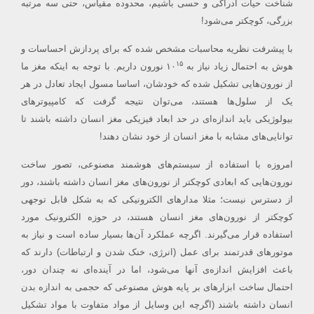
شناخت حیات ادراکی و حسی باشیم، محدوده مقیاس، حتی سه مرتبه
بزرگی، کوچکتر می‌شود!
با پیشرفت نظریه محاسبات مشخص شده که برای پردازش احساسات و
۱۵
هوش به احتمال زیاد نیاز به ۱۰
نورون داریم.
با توجه به اینکه مغز ما
از نورون‌هایی تشکیل شده که خودشان، اساسا مسول ایجاد تعادل در هر
یک از سلول‌ها هستند، می‌توان نتیجه گرفت که کامپیوترهای
بیولوژیکی باید اندازه‌ای در حد ابعاد فیزیکی مغز انسان داشته باشند تا
توانایی‌های مشابه با مغز انسان از خود نشان دهند!
امروزه
با استفاده از سیستم‌های
هوشمند
مصنوعی،
تصور ساخت
نورون‌هایی که ابعادی کوچکتر از نورون‌های مغز انسان داشته باشند، دور
از دسترس نیست؛ مثلا مدار‌های الکترونیکی که به شکل قابل توجهی
کوچکتر از نورون‌های مغز انسان هستند، در حوزه الکترونیک مورد
استفاده قرار می‌گیرند. اگرچه عملکرد آن‌ها بسیار ساده است و نیاز به
موتورهای قدرتمند برای عمل
(انرژی، خنک شدن و ارتباطات)
دارند که
باعث افزایش اندازه‌ی آنها می‌شود، اما در آینده‌ای نه چندان دور،
احتمال ساخت ابزارهای بر پایه هوش مصنوعی که حجمی به اندازه بدن
انسان داشته باشند (اگرچه این وسایل از مواد متفاوت با مواد تشکیل