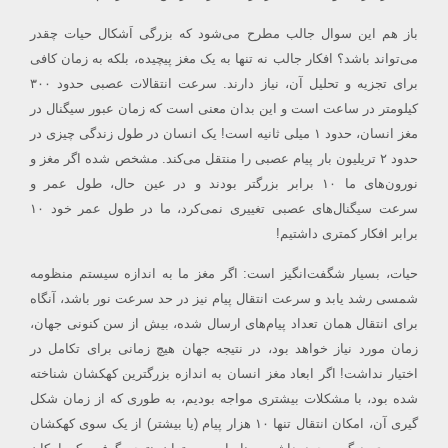
باز هم این سوال جالب مطرح می‌شود که بزرگی اَشکال حیات چقدر
می‌تواند باشد؟
افکار جالب نه تنها
به
یک مغز پیچیده، بلکه به زمان کافی
برای تجزیه و تحلیل آن، نیاز دارند.
سرعت انتقالات عصبی حدود ۳۰۰
کیلومتر در ساعت است و این بدان معنی است که زمان عبور سیگنال در
مغز انسان، حدود ۱ میلی ثانیه است! یک انسان در طول زندگی چیزی در
حدود ۲ تریلیون بار پیام عصبی را منتقل می‌کند. مشخص شده اگر مغز و
نورون‌های ما ۱۰ برابر بزرگتر بودند و در عین حال، طول عمر و
سرعت سیگنال‌های عصبی تغییری نمی‌کرد، ما در طول عمر خود ۱۰
برابر افکار کمتری داشتیم!
حیات، بسیار شگفت‌انگیز است: اگر مغز ما به اندازه سیستم منظومه
شمسی رشد یابد و سرعت انتقال پیام نیز در حد سرعت نور باشد، آنگاه
برای انتقال همان تعداد پیام‌های ارسال شده، بیش از سن کنونی جهان،
زمان مورد نیاز خواهد بود، در نتیجه جهان هیچ زمانی برای تکامل در
اختیار نداشت!
اگر ابعاد مغز انسان به اندازه بزرگترین کهکشان شناخته
شده بود، با مشکلات بیشتری مواجه بودیم، به طوری که از زمان شکل
گیری آن، امکان انتقال تنها ۱۰ هزار
پیام (
یا بیشتر) از یک سوی کهکشان