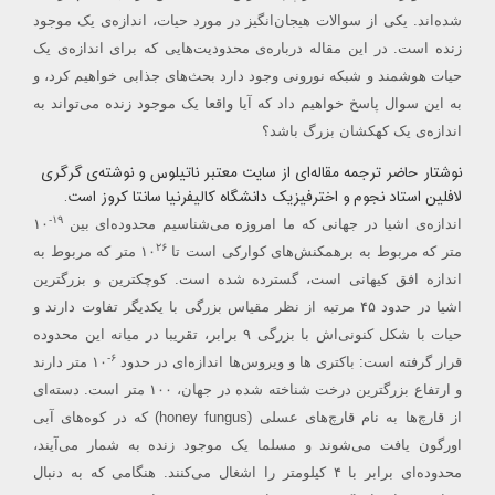
شده‌اند. یکی از سوالات هیجان‌انگیز در مورد حیات، اندازه‌ی یک موجود
زنده است. در این مقاله درباره‌ی محدودیت‌هایی که برای اندازه‌ی یک
حیات هوشمند و شبکه نورونی وجود دارد بحث‌های جذابی خواهیم کرد، و
به این سوال پاسخ خواهیم داد که آیا واقعا یک موجود زنده می‌تواند به
اندازه‌ی یک کهکشان بزرگ باشد؟
نوشتار حاضر ترجمه مقاله‌ای از سایت معتبر
ناتیلوس
و نوشته‌ی گرگری
لافلین استاد نجوم و اخترفیزیک دانشگاه کالیفرنیا سانتا کروز است.
۱۹-
اندازه‌ی اشیا در جهانی که ما امروزه می‌شناسیم محدوده‌ای بین
۱۰
۲۶
متر که مربوط به برهمکنش‌های کوارکی است تا ۱۰
متر که مربوط به
اندازه افق کیهانی است، گسترده شده است. کوچکترین و بزرگترین
اشیا در حدود ۴۵ مرتبه از نظر مقیاس بزرگی با یکدیگر تفاوت دارند و
حیات با شکل کنونی‌اش با بزرگی ۹ برابر، تقریبا در میانه این محدوده
۶-
قرار گرفته است: باکتری ها و ویروس‌ها اندازه‌ای در حدود
۱۰ متر دارند
و ارتفاع بزرگترین درخت شناخته شده در جهان، ۱۰۰ متر است. دسته‌ای
از قارچ‌ها به نام قارچ‌های عسلی (honey fungus)
که در کوه‌های آبی
اورگون یافت می‌شوند و مسلما یک موجود زنده به شمار می‌آیند،
محدوده‌ای برابر با ۴ کیلومتر را اشغال می‌کنند. هنگامی که به دنبال