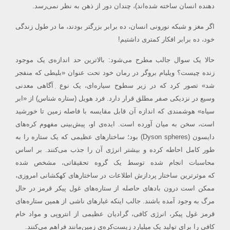
دهنده انسان ساخته شده‌اند)، چندان دور از ذهن به نظر نمی‌رسد.
اگر مغز و شبکه نورونی انسان، ده برابر بزرگتر بودند، ما در طول زندگی
خود، ده برابر افکار کمتری داشتیم!
حالا یک سوال جالب مطرح می‌شود: بالاترین حد اندازه‌ی یک موجود
زنده چیست؟ ویلیام بروگر در رمان خود تحت عنوان «بلیطی که منفجر
شد»
تصور کرد که در زیر سطوح سیاره‌ای، یک نوع ٖآگاهی
معدنی
وسیع
در نزدیکی
صفر
مطلق
قرار دارد. فرد هویل (ستاره شناس) از «ابر
سیاه» هوشمندی که اندازه آن قابل مقایسه با فاصله زمین تا خورشید
است، سخن به میان آورده است. ایده‌ی او، پیش‌بینی مفهوم کره‌های
دایسون (Dyson spheres) بود؛ ساختارهای عظیمی که یک ستاره را به
طور کامل احاطه کرده و بیشتر انرژی آن را جذب می‌کنند. بر اساس
محاسبات انجام شده توسط یک گروه تحقیقاتی، مشخص شده
که موثرترین ساختار پردازش اطلاعات در ساختار‌های کهکشانی امروزی،
ممکن است درون بادهای حاصله از ستاره‌های غول پیکر قرمز در حال
مرگ به وجود آمده‌ باشند. جالب اینکه غبار‌های ناشی از همین ستاره‌های
قرمز غول پیکر، انرژی کافی، گرادیان عظیمی از انتروپی و مواد خام
کافی را برای تولید یک میلیارد زیست‌کره‌‌ی زمین‌مانند فراهم می‌کنند.