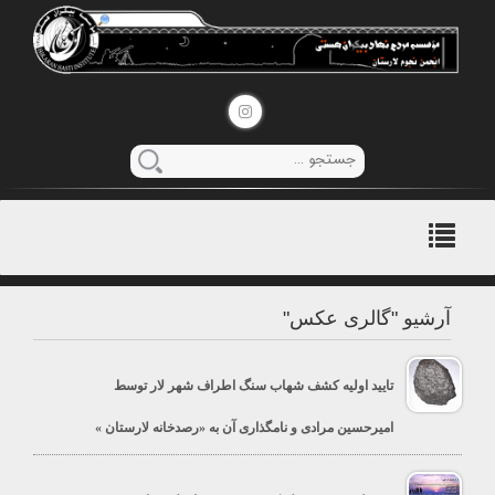
منوی
اصلی
آرشیو "گالری عکس"
تایید اولیه کشف شهاب سنگ اطراف شهر لار توسط
امیرحسین مرادی و نامگذاری آن به «رصدخانه لارستان »