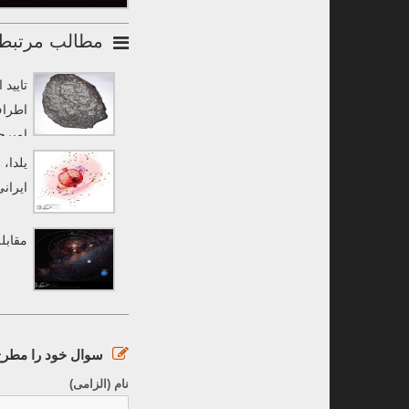
مطالب مرتبط
تایید
اطراف
امیرح
به «رصدخانه لارستان 
یلدا،
ایران
مقابله در
سوال خود را مطرح 
نام (الزامی)