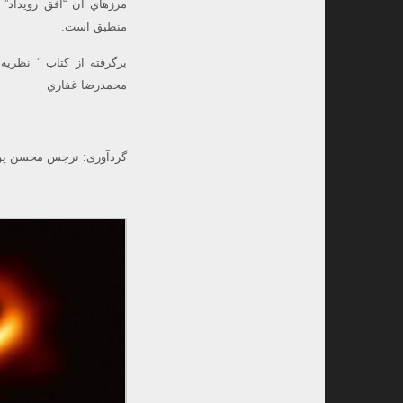
مرزهاي آن “افق رويداد” 
منطبق است.
برگرفته از كتاب ” نظري
محمدرضا غفاري
گردآوری: نرجس محسن پور،