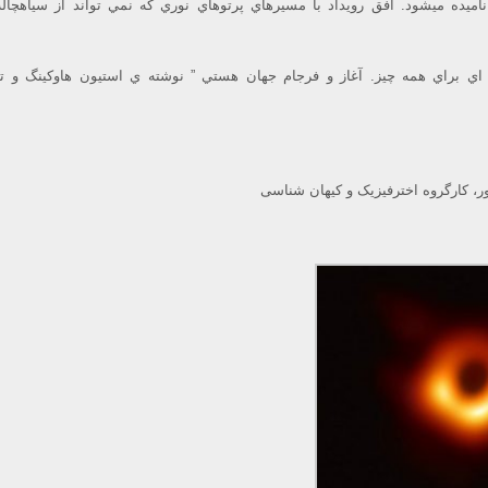
ناميده ميشود. افق رويداد با مسيرهاي پرتوهاي نوري كه نمي تواند از سياهچاله
ه اي براي همه چيز. آغاز و فرجام جهان هستي ” نوشته ي استيون هاوكينگ و 
 کارگروه اخترفیزیک و کیهان شناسی