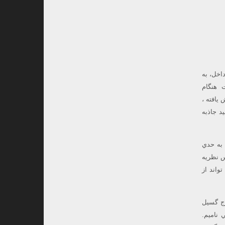
اخل، به
 هنگام
يافته ،
د جاذبه
 به حدي
س نظريه
واند از
رج گسيل
 ناميم.