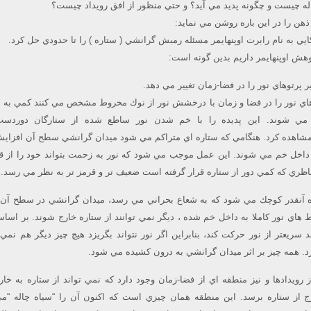
اله چيست و چگونه پديد مي آيد؟ و حتي منظور از افق رويداد چيست؟
ذهن را در اين باره روشن مي نمايد:
وهش اوپنهايمر داريم بدين گونه است:
پرتوهاي نور را در فضا-زمان تغيير مي دهد.
ي نور را در فضا و زمان با درخشش نور از نوك مخروط مشخص مي كنند كمي به د
 شوند. اين پديده را با خم شدن نور ساطع شده از ستارگان دوردست
اهده كرد. هنگامي كه ستاره اي متراكم مي شود ميدان گرانشي سطح آن افزايش 
داخل خم مي شوند. اين عمل موجب مي شود كه نور به زحمت بتواند خود را از قي
ناظري كه كمي دور از ستاره قرار گرفته است ضعيف تر و قرمز تر به نظر مي رسد.
ه آنقدر كوچك مي شود كه به شعاع بحراني مي رسد، ميدان گرانشي در سطح آن
هاي نور كاملا به داخل خم شده ، ديگر نمي توانند از ستاره خارج شوند. بر اسا
 سريعتر از نور حركت كند، بنابراين اگر نور نتواند بگريزد هيچ چيز ديگر هم نمي ت
د. همه چيز بر اثر ميدان گرانشي به درون كشيده مي شود.
رويدادها و نيز منطقه اي از فضا-زمان وجود دارد كه نمي تواند از ستاره به خا
 از ستاره برسد. اين منطقه همان چيزي است كه اكنون آن را “سياه چاله “مي