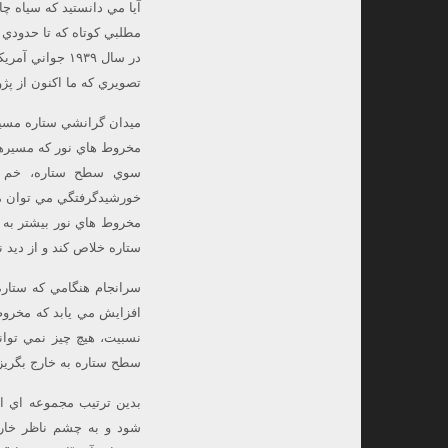
آيا مي دانستيد كه سياه چ
مطلبي كوتاه كه تا حدودي 
در سال ١٩٣٩ جواني آمريكايي به نام رابرت اوپنهايمر مسئله رمبش گرانشي ( ستاره ) را تا حدودي حل كرد.
تصويري كه ما اكنون از پژ
ميدان گرانشي ستاره مسير 
مخروط هاي نور كه مسيرها
سوي سطح ستاره، خم مي
خورشيدگرفتگي مي توان مش
مخروط هاي نور بيشتر به 
ستاره خلاص كند و از ديد 
سرانجام هنگامي كه ستار
افزايش مي يابد كه مخروط 
نسبيت، هيچ چيز نمي تواند
سطح ستاره به خارج بگريز
بدين ترتيب مجموعه اي از 
شود و به چشم ناظر خارج