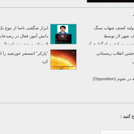
 اولیه کشف شهاب سنگ
ابراز شگفتی ناسا از نبوغ یک
 شهر لار توسط
دانش آموز فعال در رصدخانه
سین مرادی و نامگذاری آن
لارستان و رتبه برتر امسال
»
مسابقات پردازش تصاویر ناسا
 جشن انقلاب زمستانی
“پارکر” اتمسفر خورشید را 
ی
کرد
 نجوم (Opposition)
کنید :