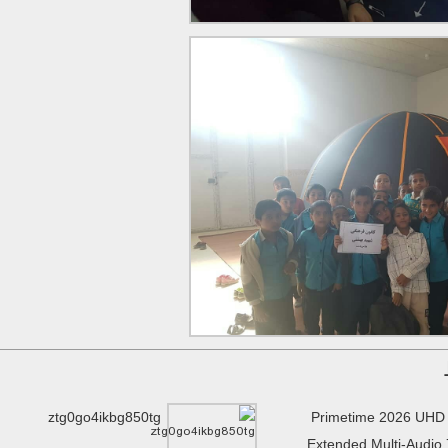
ztg0go4ikbg850tg
Primetime 2026 UHD
Extended Multi-Audio