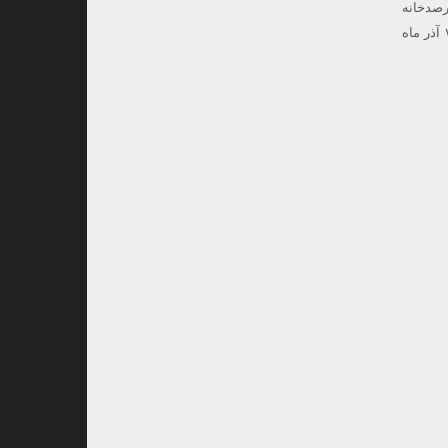
صدخانه
لارستان ویژه دانش آموزان با دعوت کانون دانش آموزی شهر علامرودشت در یک روز خاطره انگیز پنجشنبه ۷ آذر ماه