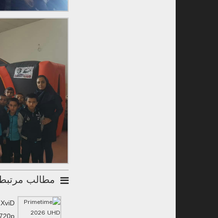
مطالب مرتبط
 XviD
 720p