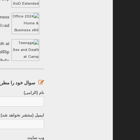
iness
l𝚘аd
th at
MRip
lly4u
سوال خود را مطرح 
نام (الزامی)
ایمیل (منتشر نخواهد شد) 
وب سایت