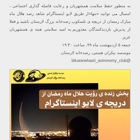
به منظور حفظ سلامت همشهریان و رعایت فاصله گذاری اجتماعی ،
امسال می توانید «تنها»از طریق لایو اینستاگرام شاهد رصد هلال ماه
مبارک رمضان از دریچه ی تلسکوپ رصدخانه بزرگ لارستان باشید.و فعلا
از پذیرش بازدیدکنندگان معذوریم.به امید سلامتی همه ی همشهریان
عزیز.
جمعه ۵ اردیبهشت ماه ۹۹، ساعت ۱۹:۳۰
موسسه بیکران هستی، رصدخانه لارستان
@bikaranehasti_astronomy_club