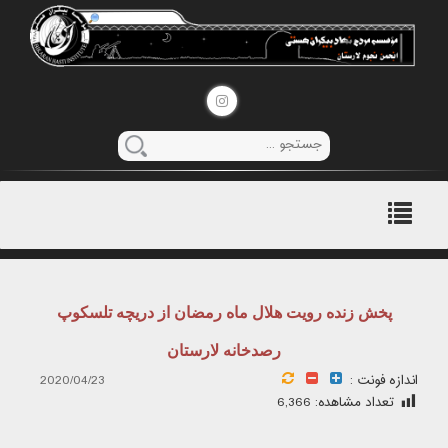
منوی
اصلی
پخش زنده رویت هلال ماه رمضان از دریچه تلسکوپ
رصدخانه لارستان
اندازه فونت :
2020/04/23
تعداد مشاهده:
6,366