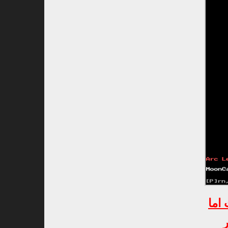
اما
ر