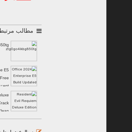
مطالب مرتبط
850tg
se E5
 Frее
𝚛ent
eluxe
Crack
Clean
MediaFire
سوال خود را مطرح 