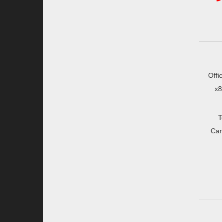
Offi
x8
T
Ca