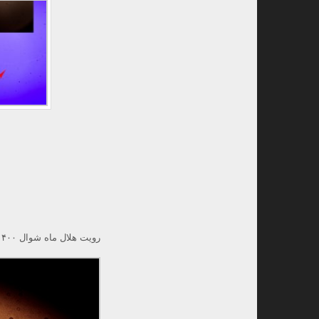
رویت هلال ماه شوال ۱۴۰۰ (۱۴۴۲ هجری قمری) توسط موسسه بیکران هستی، رصدخانه لارستان صورت گرفت.