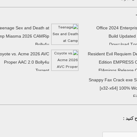
eenage Sex and Death at
Office 2024 Enterpri
mp Miasma 2026 CAMRip
Build Updated
Bolly4u
Dow𝚗load Tоr
oyote vs. Acme 2026 AVC
Resident Evil Requiem D
Proper AAC 2.0 Bolly4u
Edition EMPRESS 
Torrent
ElAmigos Release 
Snappy Fax Crack exe S
[x32-x64] 100% W
F
کنید :