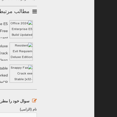
مطالب مرتبط
se E5
 Frее
𝚛ent
eluxe
Crack
Clean
MediaFire
table
orked
ileCR
سوال خود را مطرح 
نام (الزامی)