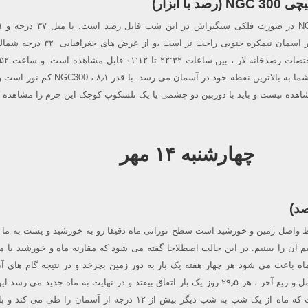
ا ابزار)
قوسی جنوبی ، رصد آن در اسمان نیمکره جنوبی راحت تر است ،و ا
درجه بالاتر از افق جنوبی شما به بالاترین نقطه خود در آسمان می رسد. ب
اهده نیست و باید با دوربین دو چشمی یا یک تلسکوپ کوچک این جرم را مشاهده ک
چهارشنبه ۱۴ مهر
صد)
ط واصل زمین و خورشید است سطح نورانی ماه دقیقا رو به خورشید و پشت به ما 
یم آن را ببینیم. در این حالت اصطلاحا گفته می شود که مقارنه ماه و خورشید یا ما
 باعث می شود هر چهار هفته یک بار به دور زمین بچرخد و در نتیجه گام های آن
جدید ، تا ربع اول ، ماه کامل و ربع آخر ، هر ۲۹٫۵ روز یک بار اتفاق بیفتد و در نهایت به ماه جدید می
همچنین به این معنی است که ماه از یک شب به شب دیگر بیش از ۱۲ درجه از آسمان را ط