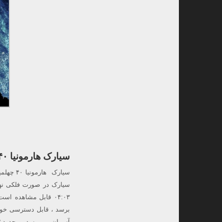
سیارک هارمونیا ۴۰ ( ۴۰ Harmonia) در مقابله (رصد با ابزار)