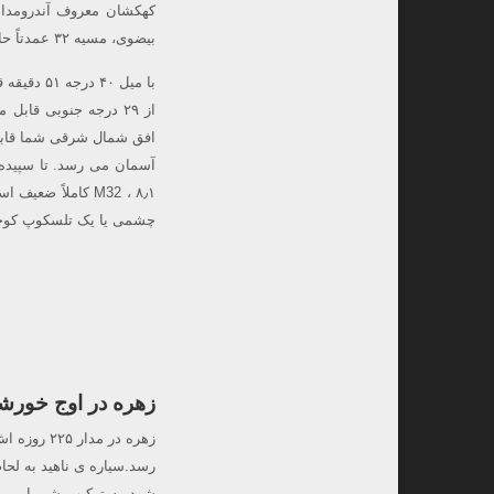
بیضوی، مسیه ۳۲ عمدتاً حاوی ستاره‌ های پیر کم نور قرمز و زرد و تقریباً بدون غبار یا گاز می‌باشد.
با میل ۰
۸٫۱ ، M32 کاملاً
چشمی یا یک تلسکوپ کوچک
زهره در اوج خورشی
رسد.سیاره ی ناهید به لحا
شود به ترکیب شیمیایی، ن