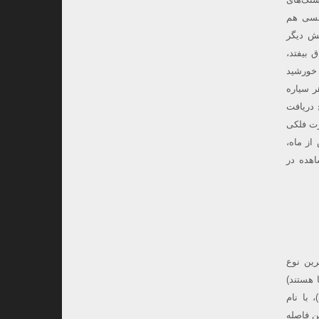
شمسی هم
 چرخش دیگر
 بیفتد،
 خورشید
 هر سیاره
 دریافت
 شما در صورت فلکی
ب می کند.زهره پس از ماه،
هده در
ترین نوع
 هستند)
شناخته‌‌شده است. این کهکشان به دلیل موقعیتش در مرزهای صورت فلکی جنوبی سنگ‌‌تراش (Sculptor)، با نام
ون سال نوری از زمین فاصله