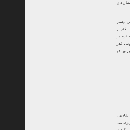
یاری از کهکشان‌های
یی بیشتر
ت رصدخانه لارستان ، هنگام غروب ساعت ۱۸:۳۷ ۲۵ درجه بالاتر از
اترین نقطه خود در
می شود.با قدر
وربین دو
زهره در مدار ۲۲۵ روزه اش به دور خورشید ، به دورترین فاصله ی خود از خورشید-نقطه ی اوج-در فاصله ۰٫۷۳ AU می
ربوط می
سنگ‌های