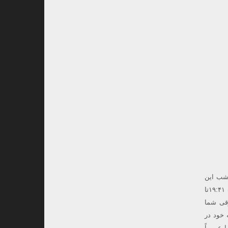
شف شد.در این شب این
سیارک در صورت فلکی نهنگ ، تقریبا کل شب قابل رصد است.از مختصات رصدخانه لارستان ، بین ساعات ۱۹:۴۱تا
ارتفاع ۲۱ درجه از افق شرقی شما
رین نقطه خود در
را عموماً