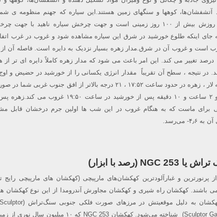
ند آتشفشان‌ها، کوهها و سنگهای زمین هستند.این سیاره که جهنم منظومه ی 
نامیده می شود طول هر روزش بیش از ۱۰۰ روز زمینی است و جهت چرخش سیاره ناهید با جهت
 جای اینکه طلوع خورشید در شرق این سیاره مشاهده شود و غروب در غرب اتفاق
ب است و غروب آن در شرق.مدار زهره بسیار نزدیک به دایره است. فاصله آن از
بین اوج و حضیض تنها ۱٫۵ درصد تغییر می کند. این امر باعث می شود که مدار زهره کاملاً دایره ای تر از
در نتیجه ، سطح آن تقریباً مقدار انرژی یکسانی را از خورشید در حضیض و اوج
میکند. از موقعیت رصدخانه لار ، زهره در حدود ساعت ۱۷:۵۲ ، ۲۱ درجه بالاتر از افق جنوب غربی
میزان نمایان می شود ، و ۲ ساعت و ۱۰ دقیقه پس از خورشید در ساعت ۱۹:۵۰ غرو
ی برای ماست که به هنگام غروب در این شب ها اولین جرم درخشان قابل مشا
 می‌رسد.
N (رصد با ابزار)
NGC 253 یکی از پرنورترین و غبارآلودترین کهکشان‌‌های مارپیچی (کهکشان های مارپیچی رایج 
 باشند. کهکشان راه شیری و کهکشان مجاورش آندرومدا از این نوع کهکشان ها
کهکشان سنگ‌‌تراش (Sculptor Galaxy) شناخته می‌‌شود. کهکشان NGC 253 که ۱۰ میلی