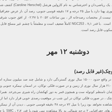
253 حدود ۷۰ هزار سال نوری پهنا دارد.با میل ۲۵ درجه و ۱۷ دقیقه قوسی جنوبی، رصد آن ،از عرض ج
از ۴۴ درجه شمالی ممکن نیست.از مختصات رصدخانه لار ، بین ساعات ۲۰:۵۲ تا 
جنوب غربی قابل مشاهده است. .با قدر ۷٫۱ ، NGC253 کاملاً ضعیف است و مطمئناً با چشم غیر مسل
لسکوپ قابل رصد است.
دوشنبه ۱۲ مهر
وچک(غیر قابل رصد)
ابر ماژلانی کوچک (SMC) در واقع حدود ۱۵۰۰۰ سال نوری گستردگی دارد و شامل چند صد میلیون ست
کهکشان کوتوله در فاصلۀ ۲۱۰ هزار سال نوری از زمین و در صورت فلکی توکان، در اسمان نیمکره جنوبی
شان‌ نامنظم کوتوله ست و همچون قمر به دور کهکشان راه شیری می‌چرخد. همراه
کوچک ، در صورت فلکی توکان در این شب در موقعیت رصدی خوبی قرار دارد اما از
رصدخانه لارستان ، قابل مشاهده نخواهد بود زیرا با میل ۷۲ درجه ۴۸ دقیقه قوسی جنوبی ، دیدن 
آسان تر است ،و از عرض های جغرافیایی