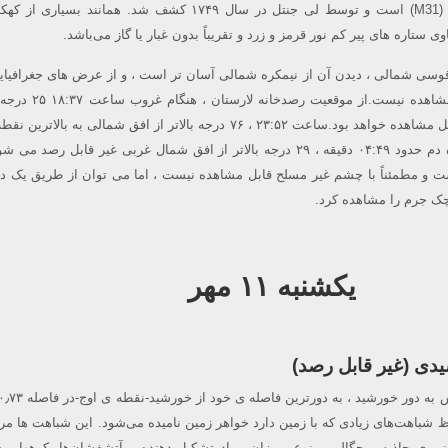
کهکشان معروف آندرومدا (M31) است و توسط لی جنتل در سال ۱۷۴۹ کشف شد. همانند بس
۴ درجه ۵۱ دقیقه قوسی شمالی ، دیدن آن از نیمکره شمالی آسان تر است ، و از عرض های جغرافیا
از ۲۹ درجه جنوبی قابل مشاهده نیست.از موقعی
افق شمال شرقی شما قابل مشاهده خواهد بود.ساعت ۲۳:۵۲ ، ۷۶ درجه بالاتر از افق شمالی به بال
آسمان می رسد. تا سپیده دم حدود ۰۴:۴۹ دقیقه ، ۲۹ درجه بالاتر از افق شمال غربی غیر قابل رصد 
 ضعیف است و مطمئناً با چشم غیر مسلح قابل مشاهده نیست ، اما می توان از طریق یک د
 جرم را مشاهده کرد.
یکشنبه ۱۱ مهر
دی (غیر قابل رصد)
ظ شباهت‌های زیادی که با زمین دارد خواهر زمین نامیده می‌شود. این شباهت ها م
یروی جاذبه و چگالی و نوع ومیزان مواد تشکیل دهنده و آتشفشان‌ها، کوهها و 