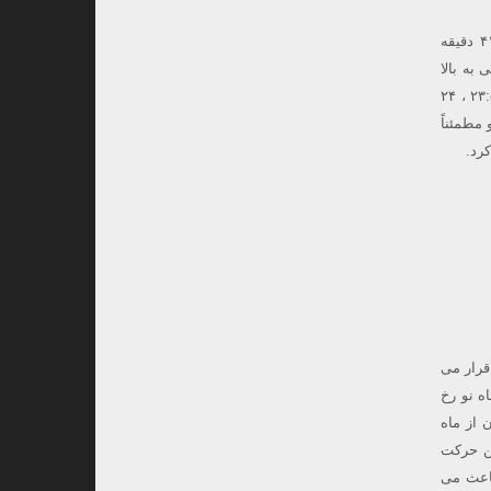
کهکشان مارپیچی NGC 300 در صورت فلکی سنگتراش در این شب قابل رصد است. با میل ۳۷ درجه و ۴۱ دقیقه
ز عرض های جغرافیایی ۳۲ درجه شمالی به بالا
قابل مشاهده نیست.از مختصات رصدخانه لار ، بین ساعات ۲۲:۳۲ تا ۰۱:۱۲ قابل مشاهده است. و ساعت ۲۳:۵۲ ، ۲۴
ا قدر ۸٫۱ ، NGC300 کم نور است و مطمئناً
رد.
قرار می
ه نو رخ
 از ماه
 رسد.این حرکت
ی می کند و باعث می