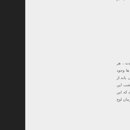
ل است.در این مدت ، هر
ها وجود
یابد.از
شب این
 که این
سد.ZHR این بارش ۵ است و چون زمان اوج