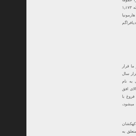
جرم نزدیکترین فاصله به زمین را دارد و کل طول شب قابل مشاهده است.در این وضعیت ، هارمونیا از فاصله ۱٫۱۷۳
لت ، هارمونیا
افراگم
 میلیون سال نوری از ما قرار
یهانی ما محسوب می شود. کهکشان آندرومدا با داشتن پهنایی به اندازه ۲۰۰ هزار سال
 یک منجم ایرانی به نام
د شده است. این کهکشان از ساعت ۱۸:۳۳ (بالای افق شمال شرقی) تا ۰۴:۵۳ (بالای افق
رم کم فروغ با
 نزدیک میشود،
نی کهکشان
M3 یک کهکشان اقماری متعلق به