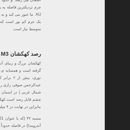
یک جرم کم نور است که غ
متوسط نیاز است.
رصد کهکشان ۱M3 و قمر کهکشانی اش M32 (رصد با ابزار)
بنابراین در نهایت در ۴ میلیارد سال دیگر با کهکشان ما ادغام و تبدیل به یک کهکشان میشود.