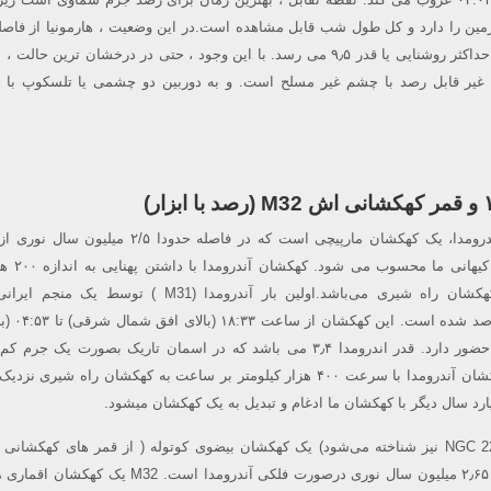
AU ما عبور می کند و به حداکثر روشنایی یا قدر ۹٫۵ می رسد. با این وجود ، حتی در درخشان ترین حا
یر قابل رصد با چشم غیر مسلح است. و به دوربین دو چشمی یا تلسکوپ با دی
کهکشان بزرگ و زیبای آندرومدا، یک کهکشان مارپیچی است که در فاصله حدودا ۲/۵
گرفته است و همسایه ی ک
نوری، بیش از ۲ برابر کهکشان راه شیری می‌باشد.اولین بار آندرومدا (M31 ) توسط
عبد‌الرحمن صوفی رازی رص
شمال غربی ) در اسمان حضور دارد. قدر اندرومدا ۳٫۴ می باشد که در اسمان تاریک بصورت یک ج
چشم قابل رصد است.کهکشان آندرومدا با سرعت ۴۰۰ هزار کیلومتر بر ساعت به کهکشان راه شیری
مسیه ۳۲ (که با عنوان NGC 221 نیز شناخته می‌شود) یک کهکشان بیضوی کوتوله ( از قمر های کهکشا
آندرومدا) در فاصله حدوداً ۲٫۶۵ میلیون سال نوری درصورت فلکی آندرومدا است. 2