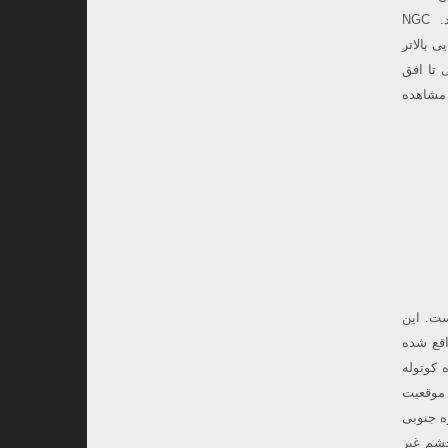
دارد، در سال ۱۷۸۳ توسط یک ریاضی‌‌دان و اخترشناس به نام کارولین هرشل (Caroline Herschel) کشف شد. NGC
غرافیایی بالاتر
۰۲:۴۷ از افق جنوب شرقی تا افق
ح قابل مشاهده
اره است. این
 واقع شده
 کوتوله
 موقعیت
آن از نیمکره جنوبی
 ۲ درجه شمالی به بالا مشاهده نمی شود.با قدر ۲٫۷ ، SMC با چشم غیر