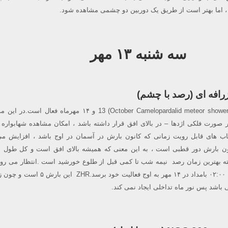
 اما بهتر است از طریق یک دوربین دو چشمی مشاهده شود.
سه شنبه ۱۳ مهر
رافه ای (رصد با چشم)
بارش شهابی زرافه ای ( October Camelopardalid meteor shower) 13 و ۱۴ مهرماه فعا
 صورت فلکی اژدها – در بالای افق قرار داشته باشد ، امکان مشاهده شهابواره 
ب های قابل رویت زمانی که کانون بارش در آسمان در اوج باشد ، افزایش می 
ون بارش دور قطبی است ، به این معنی که همیشه بالای افق است و کل طول 
بته بهترین زمان رصد نیمه شب تا کمی قبل از طلوع خورشید است .انتظار می رود
بارش شهابی حدود ساعت ۰۲:۰۰ بامداد در ۱۴ مهر به اوج فعالیت خود بر
 باشد پس نور ماه تداخلی ایجاد نمی کند.