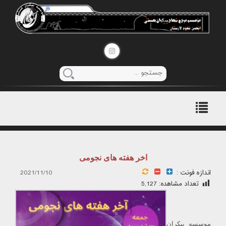
منوی
اصلی
اخر هفته های نجومی
اندازه فونت :
2021/11/10
تعداد مشاهده:
5,127
موسسه بیکران