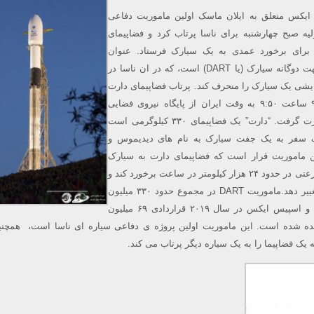
 ایکس متعلق به ایلان ماسک اولین ماموریت دفاعی
لیه صبح چهارشنبه برای ناسا پرتاب کرد و فضاپیمای
 برای برخورد عمدی به یک سیارک فرستاد. عنوان
مأموریت آزمایش تغییر جهت دوگانه سیارک (یا DART) است، که در ان ناسا در
شی یک سیارک را منحرف کند. پرتاب فضاپیمای دارت
به کمک موشک فالکون ۹ ساعت ۹:۵۰ به وقت ایران از پایگاه نیروی فضایی
واندنبرگ در کالیفرنیا صورت گرفت. “دارت” یک فضاپیمای ۳۳۰ کیلوگرمی است
 را صرف سفر به یک جفت سیارک به نام های دیدیموس و
 ماموریت قرار است که فضاپیمای دارت به سیارک
کوچکتر، دیمورفوس، با سرعتی در حدود ۲۴ هزار کیلومتر در ساعت برخورد کند و
اندکی مسیر سیارک را تغییر دهد.ماموریت DART در مجموع حدود ۳۳۰ میلیون
دلار برای ناسا هزینه دارد و اسپیس ایکس در سال ۲۰۱۹ قراردادی ۶۹ میلیون
رنده شده است. این ماموریت اولین پروژه ی دفاعی سیاره ای ناسا است، همچنی