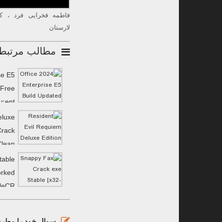
فاطمه فخرایی فرد ، ک
لارستان
مطالب مرتبط
se E5
 Frее
𝚛ent
eluxe
Crack
Clean
MediaFire
table
orked
ileCR
سوال خود را مطرح 