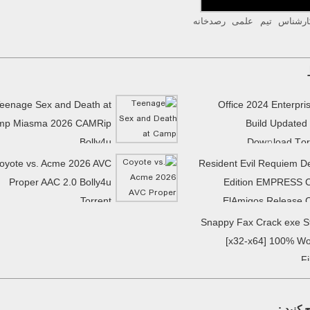
ارشناس تیم علمی رصدخانه
eenage Sex and Death at
Office 2024 Enterpri
mp Miasma 2026 CAMRip
Build Updated
Bolly4u
Dow𝚗load Tоr
oyote vs. Acme 2026 AVC
Resident Evil Requiem D
Proper AAC 2.0 Bolly4u
Edition EMPRESS 
Torrent
ElAmigos Release 
Snappy Fax Crack exe S
[x32-x64] 100% W
F
کنید :