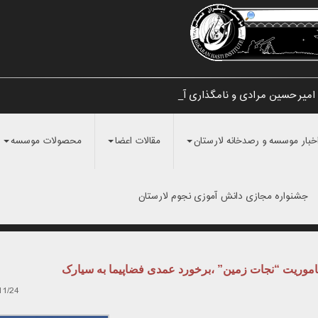
امیرحسین مرادی و نامگذاری آن به «_
خبار موسسه و رصدخانه لارستان
مقالات اعضا
محصولات موسسه
جشنواره مجازی دانش آموزی نجوم لارستان
موریت “نجات زمین” ،برخورد عمدی فضاپیما به سیارک
11/24