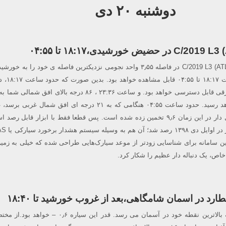
دوشنبه ۲۰ دی
۲۰ دی ماه دنباله دار C/2019 L3 (ATLAS) در فاصله ۳٫۵۵ واحد نجومی نزدیکترین فاصله ی خود را به
موقعیت حضیض بین ساعت ۷
۲۱ درجه از افق شمال شرقی قابل دسترسی خواهد بود. و ساعت ۲۳:۳۶ ، ۸۶ درجه بالای افق 
نقطه خود در آسمان خواهد رسید. حدود ساعت ۰۴:۵۵ هنگامی که به ۲۱ درجه ای افق شمال غ
رصد خواهد شد. قدر دنبال دار در این زمان ۹٫۶ تخمین زده شده است. پس قطعا فقط با ابزار قابل 
ن سامانه برای شناسایی زودتر از موعد سیارک‌هایی طراحی شده که خیلی به زمی
خاص، یک دنباله دار عظیم را شکار کرد.
ارد در اسمان شامگاهی،بعد از غروب خورشید تا ۱۸:۴۰
عطارد در عصر دوشنبه به بالاترین نقطه خود در آسمان می رسد. قدر این سیاره ۶