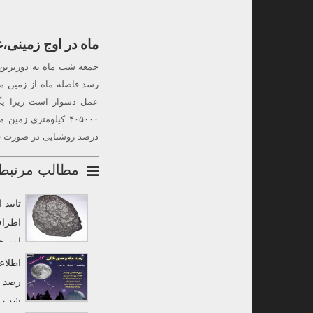
ماه در اوج زمینی،
جمعه شب ماه به دورترین 
رسد.فاصله ماه از زمین 
عمل دشوار است زیرا یگا
درصد روشنایی در صورت فلکی ثور از ساعت ۱۴:۱۸ تا
مطالب مرتبط
تایید
اطراف
امیرح
به «رصدخانه لارستان 
اطلاع
رصد م
شب در