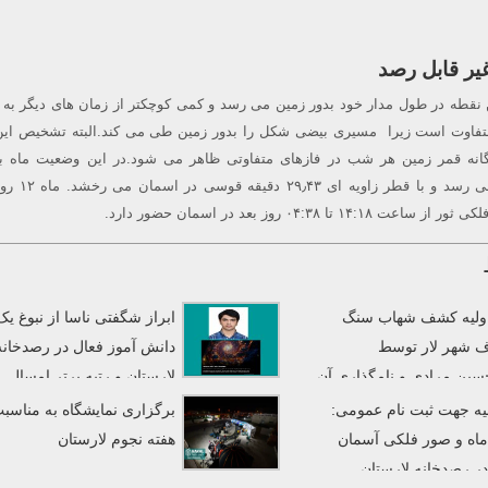
غیر قابل رصد
نقطه در طول مدار خود بدور زمین می رسد و کمی کوچکتر از زمان های دیگر به
متفاوت است زیرا مسیری بیضی شکل را بدور زمین طی می کند.البته تشخیص این
نه قمر زمین هر شب در فازهای متفاوتی ظاهر می شود.در این وضعیت ماه به
 ۰۴:۳۸ روز بعد در اسمان حضور دارد.
 اولیه کشف شهاب سنگ
ابراز شگفتی ناسا از نبوغ یک
 شهر لار توسط
دانش آموز فعال در رصدخانه
سین مرادی و نامگذاری آن
لارستان و رتبه برتر امسال
»
مسابقات پردازش تصاویر ناسا
یه جهت ثبت نام عمومی:
برگزاری نمایشگاه به مناسب
اه و صور فلکی آسمان
هفته نجوم لارستان
 رصدخانه لارستان