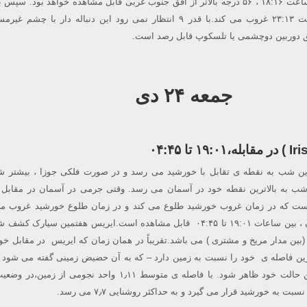
وضعیت حضیض، حوالی ساعت ۱۸:۱۶ ، ۵۶ درجه بالاتر از افق جنوب غربی قابل مشاهده خواهد بود.
افق فرو می رود و ساعت ۲۳:۱۳ غروب می کند.با قدر ۹ انتظار نمی رود این دنباله دار با چش
ق دوربین دوچشمی یا تلسکوپ قابل رصد است.
جمعه ۲۴ دی
این شب به نقطه ی تقابل با خورشید می رسد و در صورت فلکی جوزا ، بیشتر 
ب به بالاترین نقطه خود در آسمان می رسد. وقتی جرمی در آسمان در مقابل 
عناست که در زمان غروب خورشید طلوع می کند و در زمان طلوع خورشید غروب می
مختصات رصدخانه لارستان ، بین ساعات ۱۹:۰۱ تا ۰۴:۴۵ قابل مشاهده است.ایریس هفتمین سیا
(بین مدار مریخ و مشتری ) می باشد.تقریباً در همان زمان که ایریس در مقابل خو
رین فاصله ی خود را نسبت به زمین دارد – که به آن حضیض زمینی گفته می شود
می شود در درخشان ترین حالت خود ظاهر شود. با فاصله ی متوسط ۱٫۱۱ واحد نجومی از 