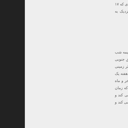
– تقریباً در دورترین فاصله از خورشید و بیشترین کشیدگی و حداکثر جدایی زاویه ای ظاهر می شود. پدیده ای که ۱۷
زدیک به
د و در نیمه شب
۱۷ ، ۶۶ درجه بالاتر از افق جنوبی
 می رود. ناظر زمینی
هفته یک
ر و ماه
د که زمان
ی کند و
ی کند و