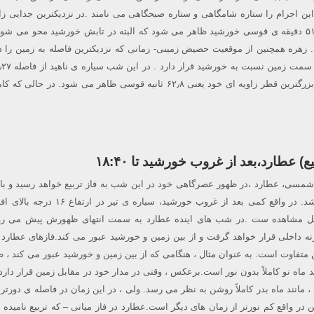
ن اجرام را ستاره شامگاهی و ستاره صبحگاهی می نامند .در نزدیکترین جدایی زاو
زهره در فاصله ۴ درجه و ۵۱ دقیقه ی قوسی خورشید ظاهر می شود که البته در تابش خورشید محو می ش
زهره همچنین از موقعیت حضیض زمینی- زمانی که نزدیکترین فاصله به زمین را د
زمین حرکت می کند و در بزرگترین قطر زاویه ای خود یعنی ۶۲٫۸ ثانیه قوسی ظاهر می شود. در حال
) عطارد،بعد از غروب خورشید تا ۱۸:۴۰
– در اسمان ما می درخشد. در واقع کمی بعد از غروب خورشید، سیاره ی 
 تا ساعت ۱۸:۴۰ قابل مشاهده ست .در شب های اینده عطارد به سمت انتهای ظهورش پیش می ر
نه داخلی قرار خواهد گرفت و از بین زمین و خورشید عبور می کند.فازهای عطارد 
متفاوت است. به عنوان مثال ، هنگامی که از بین زمین و خورشید عبور می کند ، 
اه نو کاملاً بدون نور است.برعکس ، وقتی در مدار خود در مقابل زمین قرار دارد و 
مانند ماه بدر کاملاً روشن به نظر می رسد. ولی ، در این زمان در فاصله ی دورت
این در واقع کم نورتر از زمان های دیگر است.عطارد در فاز میانی – که تربیع نامیده