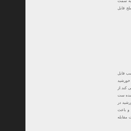
 سپس به سمت
م غیرمسلح قابل
شب قابل
خورشید
 کند.از
رک کشف شده ست
رشید در
 و باعث
زمین،در وضعیت مقابله