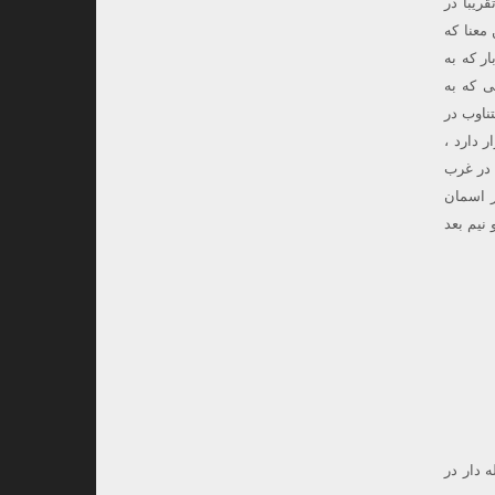
 ، تقریبا در
معنا که
ر که به
ی که به
د و به طور متناوب در
 دارد ،
 در غرب
ر اسمان
۱۸:۴۰ ، حدودا یکساعت و نیم بعد
باله دار در