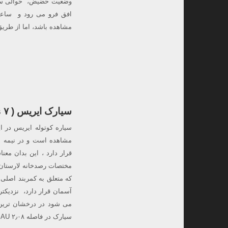
مشاهده باشد، اما از طری
سیارک ایریس ( ۷ Iris ) در مقابله،۱۹:۰۱ تا ۰۴:۴۵
سیاره کوتوله ایریس در 
مشاهده است و در نیمه ش
قرار دارد ، این بدان م
که متعلق به کمربند اصلی 
آسمان قرار دارد، نزدیکت
سیارک در فاصله ۲٫۰۸ AU نسبت به خورشید قرار می گیرد و به حداکثر روشنایی ۷٫۷ می رسد.