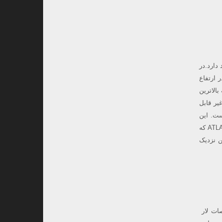
 خورشید دارد.در
۱۸:۱ تا ۰۴:۵۵ قابل مشاهده خواهد بود. بدین صورت که حدود ساعت ۱۸:۱۷، در ارتفاع
شمالی شما به بالاترین
ربی برسد، غیر قابل
رصد است. این
دنباله دار برای نخستین بار در اوایل دی ۱۳۹۸ رصد شد؛ آن هم به وسیله سیستم هشدار برخورد سیارکی یا ATLAS که
ن نزدیک
۰٫ – خواهد بود.از مختصات لار