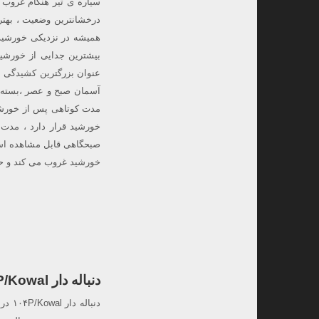
درخشانترین وضعیت ، بهتر
همیشه در نزدیکی خورشید 
بیشترین جدایی از خورشید
آسمان صبح و عصر ،بسته به
مدت کوتاهی پس از خورشی
خورشید قرار دارد ، مدت
خورشید غروب می کند و حدود ۴۵ درصد روشنای
دنباله دار ۱۰۴P/Kowal در حضیض خورشیدی،۱۸:۱۶ تا ۲۳:۱۳