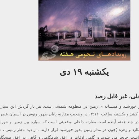
یکشنبه ۱۹ دی
خلی، غیر قابل رصد
از خورشید و همسایه ی زمین در منظومه شمسی ست. هر بار گردش این سیاره 
خورشید ۲۲۵ روز طول می کشد و یکشنبه ساعت ۰۴:۱۲ در وضعیت مقارنه پایان ظهور ونوس در آسمان
 چند هفته آینده است.مقارنه داخلی وضعیتی است که سیاره بین زمین و خورش
رد و زهره )چون در مدار زمین بدور خورشید قرار دارند ، از دید ناظر زمینی ، 
ت جابجا می شوند و گاهی اوقات در افق شامگاهی و گاهی در افق صبحگاه