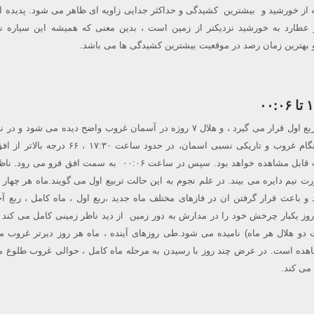
 عطارد به خورشید نزدیکتر از زمین است ، بدین معنی که همیشه این سیاره ن
بهترین زمان رصد در موقعیت بیشترین کشیدگی ها می باشد.
یک شنبه شب ماه در فاز ربع اول قرار می گیرد ، و هلال ۷ روزه در آسمان غروب واضح دیده می شو
غروب می کند. در واقع هنگام غروب و تاریکی نسبی اسمان، در حدود ساعت :۳۰
شما در صورت فلکی حوت قابل مشاهده خواهد بود. سپس در ساعت ۰۰:۰۶ به سمت افق فرو
رت نیم دایره می بیند. در علم نجوم به این حالت تربیع اول می گویند.ماه هر چهار 
​​و باعث قرار گرفتن ان در فازهای مختلف ماه جدید ،ربع اول ، ماه کامل ، ربع آخ
حاق می شود .ماه ۲۹٫۵ روز یکبار چرخش خود را در مدارش به دور زمین از دید ناظر زمینی کامل می کن
ت دو هلال هر ماه) نامیده می شود.طی روزهای آینده ، ماه هر روز دیرتر غروب م
ده است. در عرض چند روز با رسیدن به مرحله ماه کامل ، حوالی غروب طلوع م
می کند.