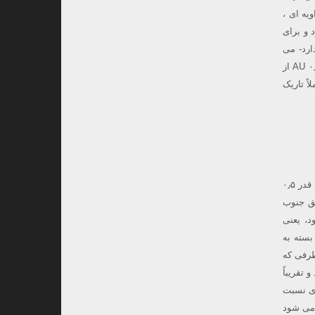
یه ای ،
ود و برای
ارد- می
گذرد ، زیرا دقیقاً در همان سمت زمین نسبت به خورشید قرار دارد . در این شب سیاره ی ناهید از فاصله ۰٫۲۷ AU از
ی که کاملاً تاریک
کوچکترین سیاره منظومه شمسی، عطارد ،در ظهور عصرگاهی خود در این شب به فاز تربیع خواهد رسید و با قدر ۰٫۵
تیر در ارتفاع ۱۶ درجه بالای افق جنوب
ود، یعنی
بسته به
طرفی که
تقریباً
ری نسبت
 می شود