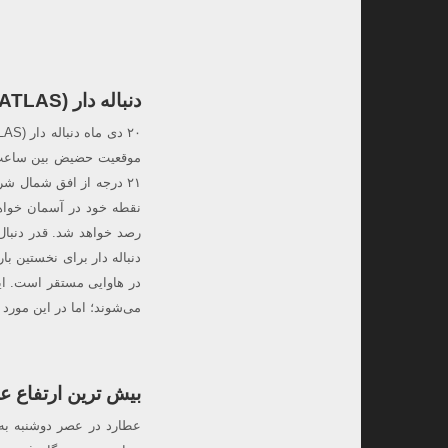
دنباله دار C/2019 L3 (ATLAS) در حضیض خورشیدی،۱۸:۱۷ تا ۰۴:۵۵
در هاوایی مستقر است. ای
می‌شوند؛ اما در این مورد 
بیش ترین ارتفاع عط