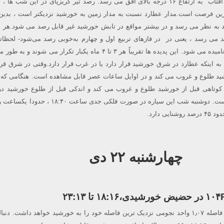
سیاره ی تیر هنگام غروب آفتاب به ارتفاع ۱۶ درجه بالای افق می رسد. رصد تیر گریزپای در این شب ها
ین فرصت است.مدار عطارد نسبت به مدار زمین به خورشید نزدیکتر است ، بدین 
به نظر می رسد و در بیشتر مواقع در تابش خورشید غیر قابل رصد می شود.هر با
 می رسد ، یعنی در در فاز‌های تربیع اول و چهارم به‌خوبی رصد می‌شود- لحظات
عنوان بزرگترین کشیدگی نامیده می شود. این پدیده ها تقریباً هر ۳ تا ۴ ماه یکبار تکرار می شون
 اینکه عطارد در شرق خورشید قرار دارد یا در غرب قرار دارد.وقتی در شرق قرار
د طلوع و غروب می کند و در اوایل ساعات عصر قابل مشاهده است. هنگامی که
 کوتاهی قبل از خورشید طلوع و غروب می کند و اندکی قبل از طلوع خورشید د
صبحگاهی قابل مشاهده است. دوشنبه شب این سیاره در صورت فلکی جدی ساعت 
ی دارد.
چهارشنبه ۲۲ دی
دنباله دار ۱۰۴P/Kowal در فاصله ۱٫۰۷ واحد نجومی نزدیک ترین فاصله خود را به خورشید خواهد داشت. دن