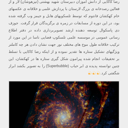
رضا کاکایی از دانش آموزان دبیرستان شهید بهشتی (تیزهوشان) لار و از
فعالین رصدخانه ی بزرگ لارستان با پردازش علمی و خلاقانه ی عکسهای
خام کهکشان فانتوم که توسط تلسکوپهای هابل و جیمز وب گرفته شده
بود، در این دوره از مسابقات در زمره ی برگزیدگان قرار گرفت. جوزف
دی پاسکوال توسعه دهنده ارشد تصویربرداری داده در دفتر اطلاع
رسانی عمومی در موسسه علمی تلسکوپ فضایی ناسا در این مورد از
ترکیب خلاقانه طول موج های مختلف نور جهت نشان دادن هر چه کاملتر
ویژگیهای تشکیل ستاره ها تقدیر نموده و از اینکه رضا کاکایی با تسلط
بر تحقیقات انجام شده پیرامون شکل گیری ستاره ها در کهکشان، این
چنین توانسته پدیده ی ابر حباب (Superbubble) را به تصویر بکشد ابراز
شگفتی کرد.