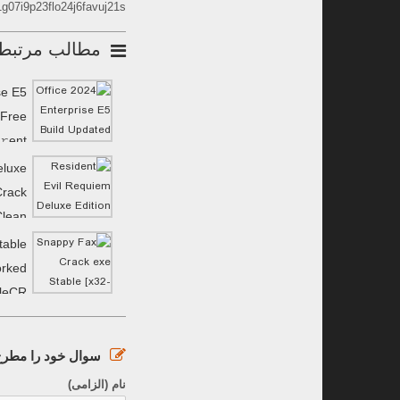
1g07i9p23flo24j6favuj21s
مطالب مرتبط
se E5
 Frее
𝚛ent
eluxe
Crack
Clean
MediaFire
table
orked
ileCR
سوال خود را مطرح 
نام (الزامی)