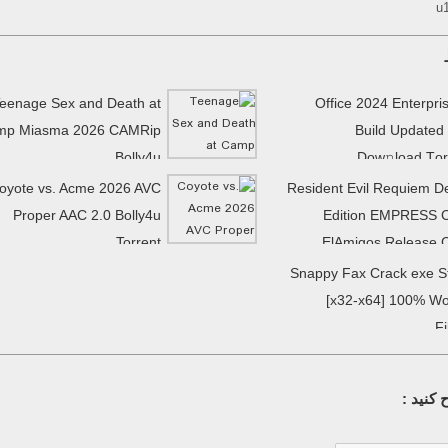
u
eenage Sex and Death at
Office 2024 Enterpri
mp Miasma 2026 CAMRip
Build Updated
Bolly4u
Dow𝚗load Tоr
oyote vs. Acme 2026 AVC
Resident Evil Requiem D
Proper AAC 2.0 Bolly4u
Edition EMPRESS 
Torrent
ElAmigos Release 
Snappy Fax Crack exe S
[x32-x64] 100% W
F
کنید :