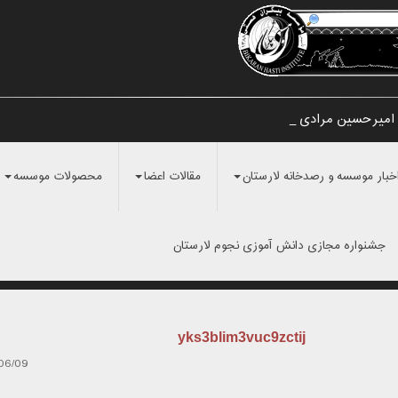
 امیرحسین مرادی و ن _
خبار موسسه و رصدخانه لارستان
مقالات اعضا
محصولات موسسه
جشنواره مجازی دانش آموزی نجوم لارستان
yks3blim3vuc9zctij
06/09