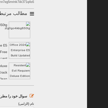
n7eg5mrink7iik371q4s6
مطالب مرتبط
850tg
se E5
 Frее
𝚛ent
eluxe
Crack
Clean
MediaFire
سوال خود را مطرح 
نام (الزامی)