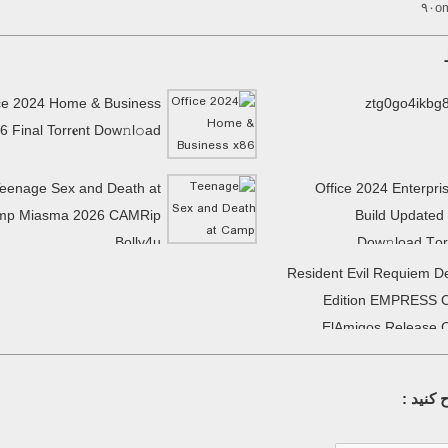
۹۰om
ce 2024 Home & Business
ztg0go4ikbg
6 Final Torr𝐞nt Dow𝚗l𝚘аd
eenage Sex and Death at
Office 2024 Enterpri
mp Miasma 2026 CAMRip
Build Updated
Bolly4u
Dow𝚗load Tоr
Resident Evil Requiem D
Edition EMPRESS 
ElAmigos Release 
کنید :