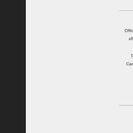
Offi
x8
T
Ca