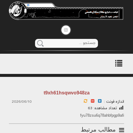
منوی
اصلی
t9xh61hsqwvo948za
اندازه فونت :
2026/06/10
تعداد مشاهده:
63
fyu78zsu6q78ahbfpgp9afi
مطالب مرتبط