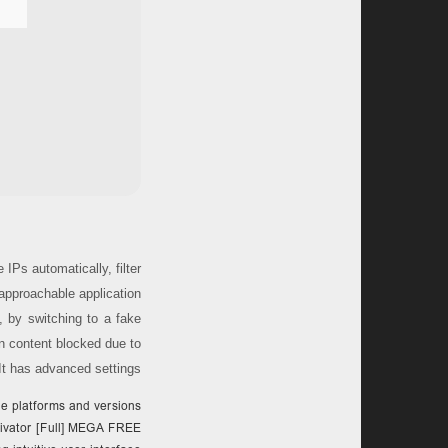
 IPs automatically, filter
approachable application
 by switching to a fake
on content blocked due to
 It has advanced settings.
le platforms and versions
tivator [Full] MEGA FREE