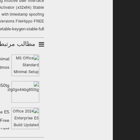
g intuitive user interface
Activator (x32x64) Stable
 with timestamp spoofing
 Versions FileHippo FREE
table-keygen-stable-full/
مطالب مرتبط
nimal
Atmos
850tg
se E5
 Frее
𝚛ent