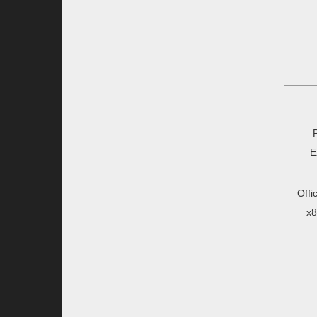
E
Offi
x8