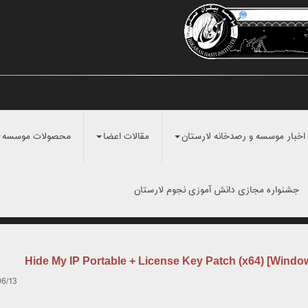
اخبار موسسه و رصدخانه لارستان
مقالات اعضا
محصولات موسسه
جشنواره مجازی دانش آموزی نجوم لارستان
Hide My IP Portable + License Key Patch (x64) [Windo
06/13