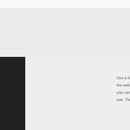
Use a fa
the web
you can
one. Thi