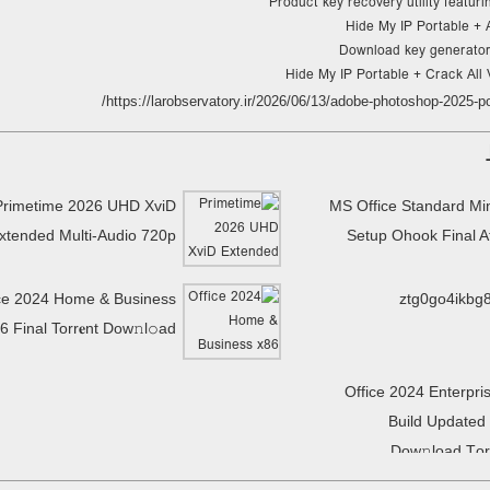
Product key recovery utility featurin
Hide My IP Portable + 
Download key generator
Hide My IP Portable + Crack All
https://larobservatory.ir/2026/06/13/adobe-photoshop-2025-por
Primetime 2026 UHD XviD
MS Office Standard Mi
xtended Multi-Audio 720p
Setup Ohook Final 
ce 2024 Home & Business
ztg0go4ikbg
6 Final Torr𝐞nt Dow𝚗l𝚘аd
Office 2024 Enterpri
Build Updated
Dow𝚗load Tоr