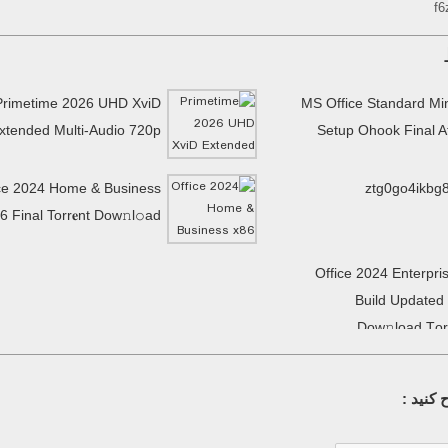
f
Primetime 2026 UHD XviD
MS Office Standard Mi
xtended Multi-Audio 720p
Setup Ohook Final 
ce 2024 Home & Business
ztg0go4ikbg
6 Final Torr𝐞nt Dow𝚗l𝚘аd
Office 2024 Enterpri
Build Updated
Dow𝚗load Tоr
کنید :