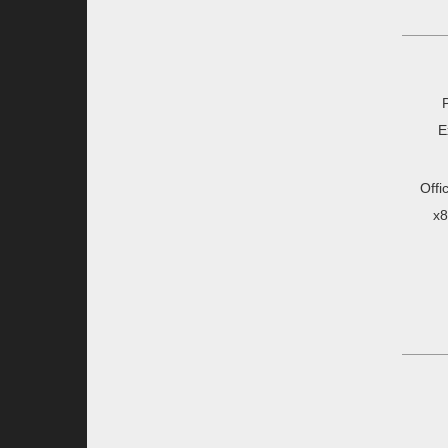
E
Offi
x8