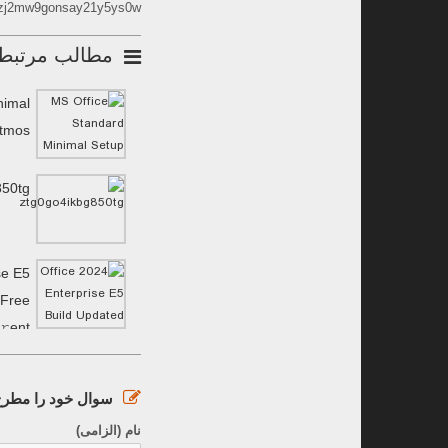
6zj2mw9gonsay21y5ys0w
مطالب مرتبط
nimal
Atmos
850tg
se E5
 Frее
𝚛ent
سوال خود را مطرح 
نام (الزامی)