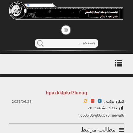
منوی
اصلی
hpazkklpkd7lueuq
اندازه فونت :
2026/06/23
تعداد مشاهده:
70
۲co06j0tvq06ub73frnewaf6
مطالب مرتبط