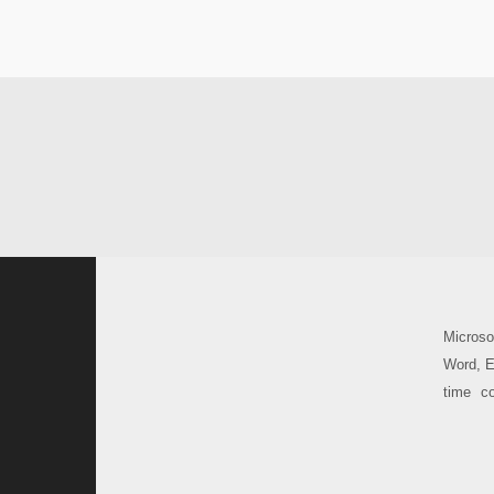
Microso
Word, Ex
time co