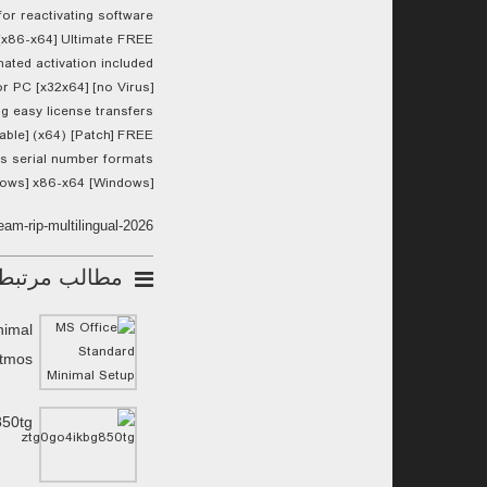
for reactivating software
 [x86-x64] Ultimate FREE
ated activation included
or PC [x32x64] [no Virus]
g easy license transfers
able] (x64) [Patch] FREE
us serial number formats
ndows] x86-x64 [Windows]
am-rip-multilingual-2026/
مطالب مرتبط
nimal
Atmos
850tg