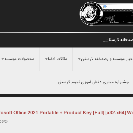
صدخانه لارستان و رتب_
خبار موسسه و رصدخانه لارستان
مقالات اعضا
محصولات موسسه
جشنواره مجازی دانش آموزی نجوم لارستان
rosoft Office 2021 Portable + Product Key [Full] [x32-x64] 
06/24