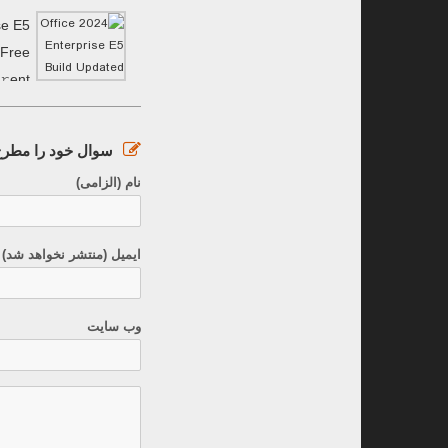
se E5
 Frее
𝚛ent
سوال خود را مطرح 
نام (الزامی)
ایمیل (منتشر نخواهد شد) 
وب سایت