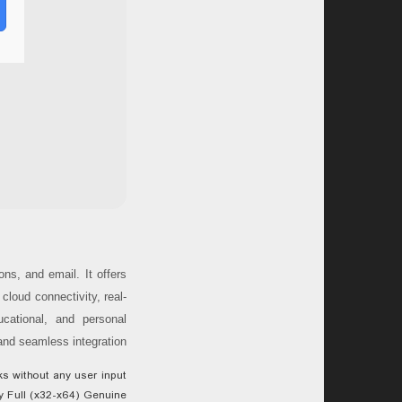
ns, and email. It offers
cloud connectivity, real-
cational, and personal
 and seamless integration.
ks without any user input
y Full (x32-x64) Genuine