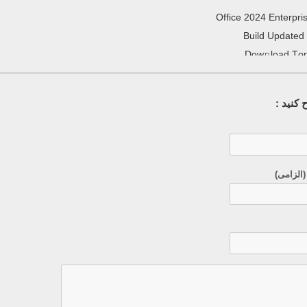
Office 2024 Enterpri
Build Updated
Dow𝚗load Tоr
کنید :
(الزامی)