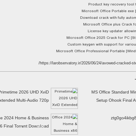
Product key recovery tool 
Microsoft Office Portable exe
Download crack with fully autom
Microsoft Office plus Crack f
License key updater allowin
Microsoft Office 2025 Crack for PC [St
Custom keygen with support for vario
Microsoft Office Professional Portable [Wi
https://larobservatory.ir/2026/06/24/avowed-cracked-ste
Primetime 2026 UHD XviD
MS Office Standard Mi
xtended Multi-Audio 720p
Setup Ohook Final 
ce 2024 Home & Business
ztg0go4ikbg
6 Final Torr𝐞nt Dow𝚗l𝚘аd