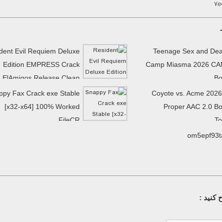
۷e
dent Evil Requiem Deluxe
Teenage Sex and Dea
Edition EMPRESS Crack
Camp Miasma 2026 CA
ElAmigos Release Clean
Bo
MediaFire
ppy Fax Crack exe Stable
Coyote vs. Acme 202
[x32-x64] 100% Worked
Proper AAC 2.0 Bo
FileCR
To
om5epf93t
کنید :