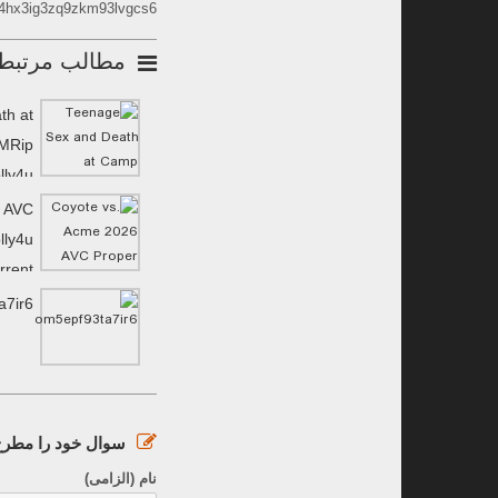
4hx3ig3zq9zkm93lvgcs6
مطالب مرتبط
th at
MRip
lly4u
6 AVC
lly4u
rrent
a7ir6
سوال خود را مطرح 
نام (الزامی)