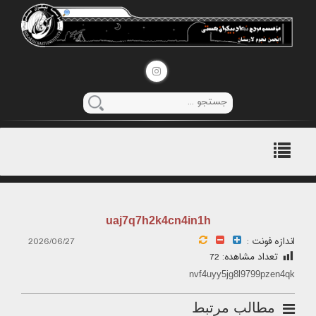
منوی
اصلی
uaj7q7h2k4cn4in1h
اندازه فونت :
2026/06/27
تعداد مشاهده:
72
nvf4uyy5jg8l9799pzen4qk
مطالب مرتبط