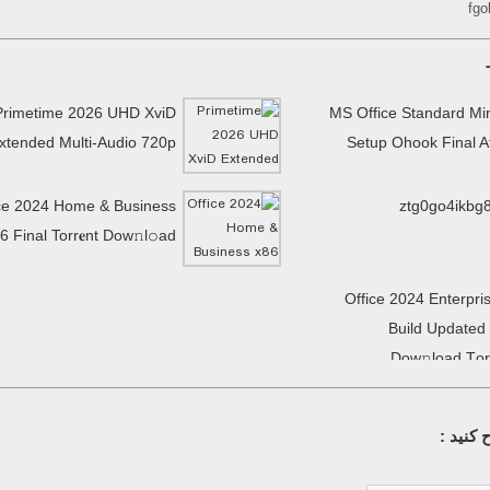
fg
Primetime 2026 UHD XviD
MS Office Standard Mi
xtended Multi-Audio 720p
Setup Ohook Final 
ce 2024 Home & Business
ztg0go4ikbg
6 Final Torr𝐞nt Dow𝚗l𝚘аd
Office 2024 Enterpri
Build Updated
Dow𝚗load Tоr
کنید :