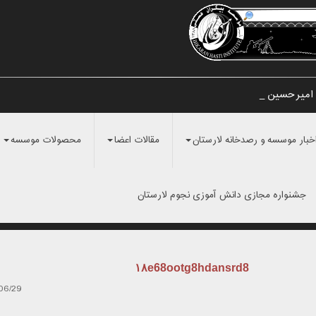
 امیرحسین مراد_
خبار موسسه و رصدخانه لارستان
مقالات اعضا
محصولات موسسه
جشنواره مجازی دانش آموزی نجوم لارستان
۱۸e68ootg8hdansrd8
06/29