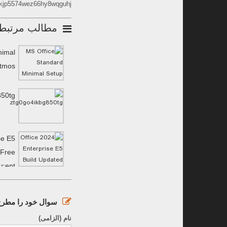
okjp5574wez66hy8wqguhj
مطالب مرتبط
nimal
Atmos
850tg
se E5
 Frее
𝚛ent
سوال خود را مطرح 
نام (الزامی)