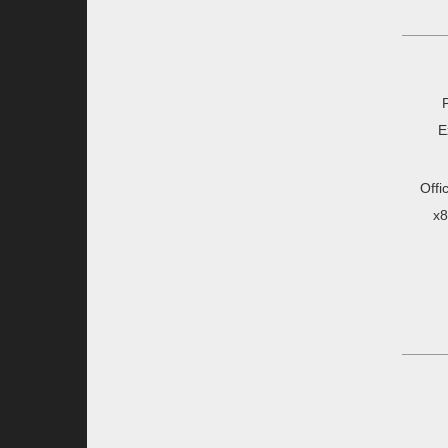
E
Offi
x8