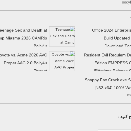
oocy
eenage Sex and Death at
Office 2024 Enterpri
mp Miasma 2026 CAMRip
Build Updated
Bolly4u
Dow𝚗load Tоr
oyote vs. Acme 2026 AVC
Resident Evil Requiem D
Proper AAC 2.0 Bolly4u
Edition EMPRESS 
Torrent
ElAmigos Release 
Snappy Fax Crack exe S
[x32-x64] 100% W
F
کنید :