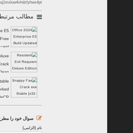
luj1mxluw4vhdzfyhws4pt
مطالب مرتبط
se E5
 Frее
𝚛ent
eluxe
Crack
Clean
MediaFire
table
orked
ileCR
سوال خود را مطرح 
نام (الزامی)