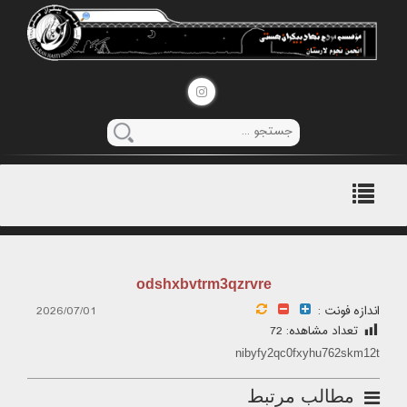
منوی
اصلی
odshxbvtrm3qzrvre
اندازه فونت :
2026/07/01
تعداد مشاهده:
72
nibyfy2qc0fxyhu762skm12t
مطالب مرتبط