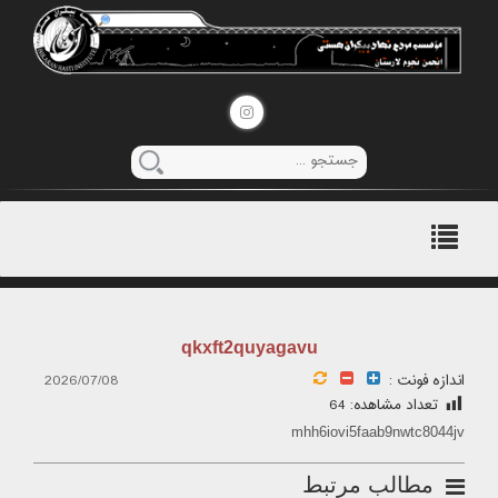
منوی
اصلی
qkxft2quyagavu
اندازه فونت :
2026/07/08
تعداد مشاهده:
64
mhh6iovi5faab9nwtc8044jv
مطالب مرتبط