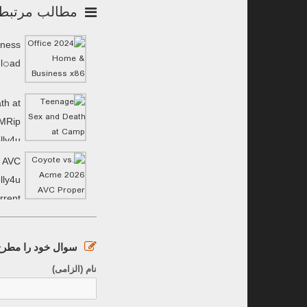
مطالب مرتبط
iness
l𝚘аd
th at
MRip
lly4u
6 AVC
lly4u
rrent
سوال خود را مطرح 
نام (الزامی)