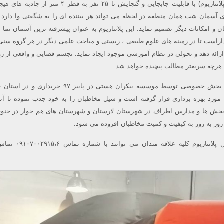
آسمان نمای چهار بعدی (پلانتاریوم) با قابلیت جابجایی و گنجایش تا ۲۵ نفر به قطر ۴
آسمان شب همان منطقه در لحظه می تواند هر بیننده ای را به شگفتی وا دارد 
 و امکانات دیگر تصمیم نماید. این پلانتاریوم به عنوان پیشرفته ترین آسمان نما 
اراست تا در زمینه های علوم طبیعی ، زیستی و مباحث علمی دیگر در هر گروه سنی 
ارائه دهد و تحولی در نظام آموزشی موجود ایجاد نماید. تجسم فضایی و واقعی از روی
هرچه سریعتر مطالب پیچیده خواهد شد.
این پلانتاریوم با مشارکت بخش خصوصی توسط موسسه بیکران هستی در پاییز ۹۷ خ
رد بهره برداری قرار گرفته است و سیل مخاطبان را به خود جذب نموده تا آنج
 بخش ها و مدارس اطراف در شهرستان لارستان و شهرستان های هم جوار در جن
روز به روز به کیفیت و کمیت مخاطبان افزوده می شود.
جهت رزرو استفاده از این پلانتاریوم کلیه ع