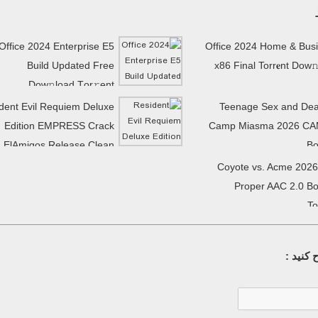
Office 2024 Enterprise E5
Office 2024 Home & Bus
Build Updated Frее
x86 Final Torr𝐞nt Dow𝚗
Dow𝚗load Tоr𝚛ent
dent Evil Requiem Deluxe
Teenage Sex and Dea
Edition EMPRESS Crack
Camp Miasma 2026 CA
ElAmigos Release Clean
Bo
MediaFire
Coyote vs. Acme 202
Proper AAC 2.0 Bo
To
کنید :