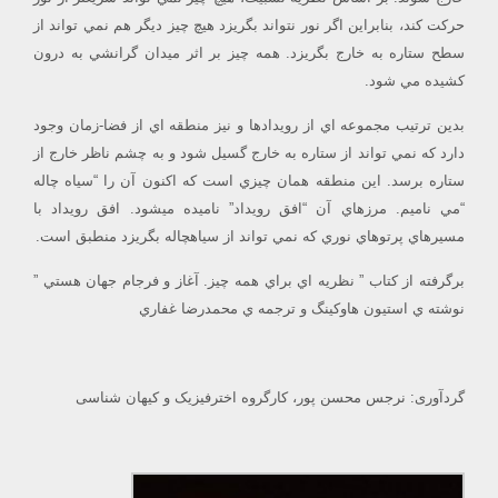
حركت كند، بنابراين اگر نور نتواند بگريزد هيچ چيز ديگر هم نمي تواند از
سطح ستاره به خارج بگريزد. همه چيز بر اثر ميدان گرانشي به درون
كشيده مي شود.
بدين ترتيب مجموعه اي از رويدادها و نيز منطقه اي از فضا-زمان وجود
دارد كه نمي تواند از ستاره به خارج گسيل شود و به چشم ناظر خارج از
ستاره برسد. اين منطقه همان چيزي است كه اكنون آن را “سياه چاله
“مي ناميم. مرزهاي آن “افق رويداد” ناميده ميشود. افق رويداد با
مسيرهاي پرتوهاي نوري كه نمي تواند از سياهچاله بگريزد منطبق است.
برگرفته از كتاب ” نظريه اي براي همه چيز. آغاز و فرجام جهان هستي ”
نوشته ي استيون هاوكينگ و ترجمه ي محمدرضا غفاري
گردآوری: نرجس محسن پور، کارگروه اخترفیزیک و کیهان شناسی