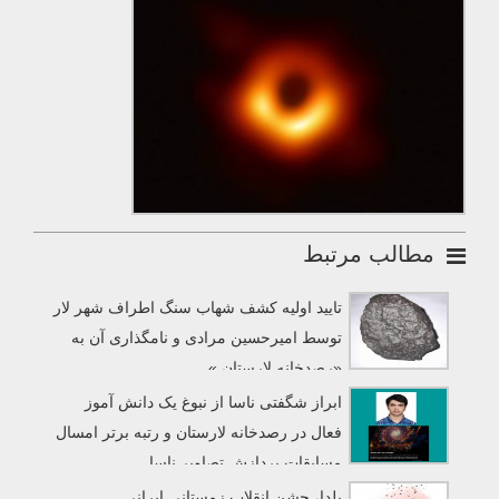
مطالب مرتبط
تایید اولیه کشف شهاب سنگ اطراف شهر لار
توسط امیرحسین مرادی و نامگذاری آن به
«رصدخانه لارستان »
ابراز شگفتی ناسا از نبوغ یک دانش آموز
فعال در رصدخانه لارستان و رتبه برتر امسال
مسابقات پردازش تصاویر ناسا
یلدا، جشن انقلاب زمستانی ایرانی