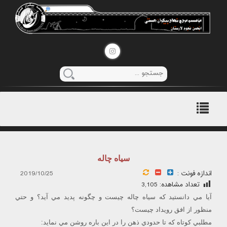
منوی
اصلی
سياه چاله
اندازه فونت :
2019/10/25
تعداد مشاهده:
3,105
آيا مي دانستيد كه سياه چاله چيست و چگونه پديد مي آيد؟ و حتي
منظور از افق رويداد چيست؟
مطلبي كوتاه كه تا حدودي ذهن را در اين باره روشن مي نمايد: