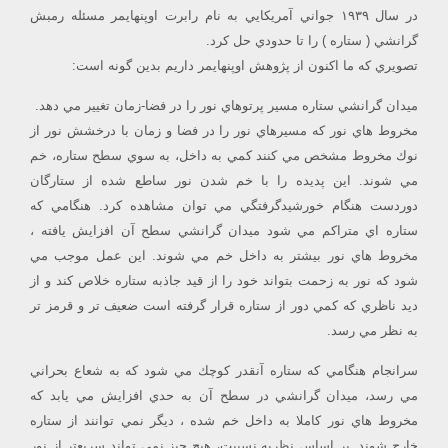
در سال ١٩٣٩ جواني آمريكايي به نام رابرت اوپنهايمر مسئله رمبش
گرانشي ( ستاره ) را تا حدودي حل كرد.
تصويري كه ما اكنون از پژوهش اوپنهايمر داريم بدين گونه است:
ميدان گرانشي ستاره مسير پرتوهاي نور را در فضا-زمان تغيير مي دهد.
مخروط هاي نور كه مسيرهاي نور را در فضا و زمان با درخشش نور از
نوك مخروط مشخص مي كنند كمي به داخل، به سوي سطح ستاره، خم
مي شوند. اين پديده را با خم شدن نور ساطع شده از ستارگان
دوردست هنگام خورشيدگرفتگي مي توان مشاهده كرد. هنگامي كه
ستاره اي متراكم مي شود ميدان گرانشي سطح آن افزايش يافته ،
مخروط هاي نور بيشتر به داخل خم مي شوند. اين عمل موجب مي
شود كه نور به زحمت بتواند خود را از قيد جاذبه ستاره خلاص كند و از
ديد ناظري كه كمي دور از ستاره قرار گرفته است ضعيف تر و قرمز تر
به نظر مي رسد.
سرانجام هنگامي كه ستاره آنقدر كوچك مي شود كه به شعاع بحراني
مي رسد، ميدان گرانشي در سطح آن به حدي افزايش مي يابد كه
مخروط هاي نور كاملا به داخل خم شده ، ديگر نمي توانند از ستاره
خارج شوند. بر اساس نظريه نسبيت، هيچ چيز نمي تواند سريعتر از نور