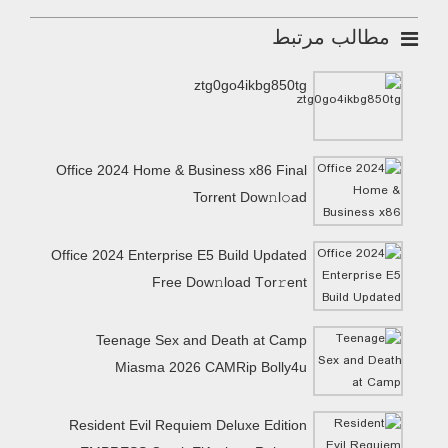
مطالب مرتبط
ztg0go4ikbg850tg
Office 2024 Home & Business x86 Final
Torr𝐞nt Dow𝚗l𝚘аd
Office 2024 Enterprise E5 Build Updated
Frее Dow𝚗load Tоr𝚛ent
Teenage Sex and Death at Camp
Miasma 2026 CAMRip Bolly4u
Resident Evil Requiem Deluxe Edition