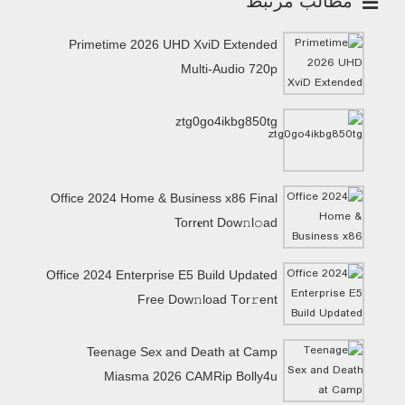
مطالب مرتبط
Primetime 2026 UHD XviD Extended
Multi-Audio 720p
ztg0go4ikbg850tg
Office 2024 Home & Business x86 Final
Torr𝐞nt Dow𝚗l𝚘аd
Office 2024 Enterprise E5 Build Updated
Frее Dow𝚗load Tоr𝚛ent
Teenage Sex and Death at Camp
Miasma 2026 CAMRip Bolly4u