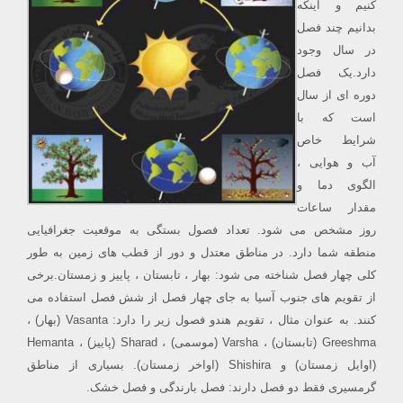
کنیم و اینکه
بدانیم چند فصل
در سال وجود
دارد.یک فصل
دوره ای از سال
است که با
شرایط خاص
آب و هوایی ،
الگوی دما و
مقدار ساعات
روز مشخص می شود. تعداد فصول بستگی به موقعیت جغرافیایی
منطقه شما دارد. در مناطق معتدل و دور از قطب های زمین به طور
کلی چهار فصل شناخته می شود: بهار ، تابستان ، پاییز و زمستان.برخی
از تقویم های جنوب آسیا به جای چهار فصل از شش فصل استفاده می
کنند. به عنوان مثال ، تقویم هندو فصول زیر را دارد: Vasanta (بهار) ،
Greeshma (تابستان) ، Varsha (موسمی) ، Sharad (پاییز) ، Hemanta
(اوایل زمستان) و Shishira (اواخر زمستان). بسیاری از مناطق
گرمسیری فقط دو فصل دارند: فصل بارندگی و فصل خشک.