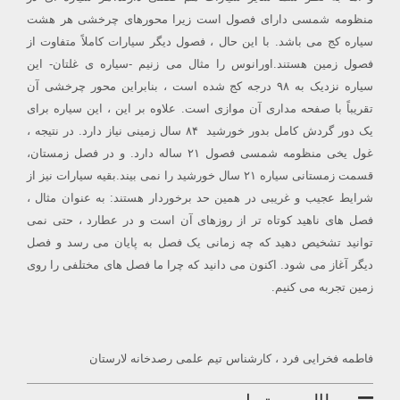
منظومه شمسی دارای فصول است زیرا محورهای چرخشی هر هشت
سیاره کج می باشد. با این حال ، فصول دیگر سیارات کاملاً متفاوت از
فصول زمین هستند.اورانوس را مثال می زنیم -سیاره ی غلتان- این
سیاره نزدیک به ۹۸ درجه کج شده است ، بنابراین محور چرخشی آن
تقریباً با صفحه مداری آن موازی است. علاوه بر این ، این سیاره برای
یک دور گردش کامل بدور خورشید ۸۴ سال زمینی نیاز دارد. در نتیجه ،
غول یخی منظومه شمسی فصول ۲۱ ساله دارد. و در فصل زمستان،
قسمت زمستانی سیاره ۲۱ سال خورشید را نمی بیند.بقیه سیارات نیز از
شرایط عجیب و غریبی در همین حد برخوردار هستند: به عنوان مثال ،
فصل های ناهید کوتاه تر از روزهای آن است و در عطارد ، حتی نمی
توانید تشخیص دهید که چه زمانی یک فصل به پایان می رسد و فصل
دیگر آغاز می شود. اکنون می دانید که چرا ما فصل های مختلفی را روی
زمین تجربه می کنیم.
فاطمه فخرایی فرد ، کارشناس تیم علمی رصدخانه لارستان