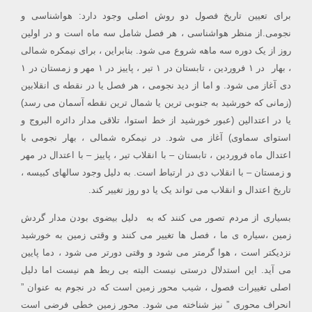
برای تعیین تاریخ فصول دو روش اصلی وجود دارد: هواشناسی و
نجومی.از منظر هواشناسی ، هر فصل شامل سه ماه است و در اولین
روز از یک دوره سه ماهه شروع می شود. بنابراین ، برای نیمکره شمالی
، بهار در ۱ فروردین ، تابستان در ۱ تیر ، پاییز در ۱ مهر و زمستان در ۱
دی آغاز می شود. و اما از دید نجومی ، هر فصل یا در نقطه ی انقلابین
(زمانی که خورشید به جنوبی ترین یا شمال ترین نقطه آسمان می رسد)
یا در اعتدالین (عبور خورشید از خط استوا، تلاقی مدار دائره البروج و
استوای سماوی) آغاز می شود. در نیمکره شمالی ، بهار نجومی با
اعتدال ماه فروردین ، تابستان – با انقلاب تیر ، پاییز – با اعتدال در مهر
و زمستان – با انقلاب دی در ارتباط است. به دلیل وجود سالهای کبیسه ،
تاریخ اعتدال و انقلاب می تواند یک یا دو روز تغییر کند.
بسیاری از مردم تصور می کنند که به دلیل بیضوی بودن مدار گردش
زمین ،سیاره ی ما ، فصل ها تغییر می کنند و وقتی زمین به خورشید
نزدیکتر است ، هوا گرمتر می شود و وقتی دورتر می شود ، دما پایین
می آید. این استدلال درستی نیست البته بی ربط هم نیست اما دلیل
اصلی تغییرات فصول ، شیب محور زمین است که در نجوم به عنوان ”
انحراف محوری ” نیز شناخته می شود. محور زمین خطی فرضی است