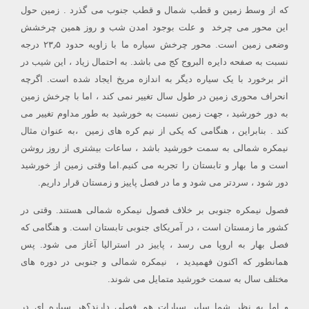
که از وسط زمین و قطب شمال و قطب جنوب می گذرد . زمین حول
این محور می چرخد و علت بوجود امدن شب و روز همین چرخشش
وضعی زمین است. محور چرخش سیاره ما با زاویه حدود ۲۳٫۵ درجه
نسبت به صفحه دایره البروج کج می باشد. به احتمال زیاد ، این شیب در
اثر برخورد با یک سیاره دیگر به اندازه مریخ ایجاد شده است. اگرچه
انحراف محوری زمین در طول سال تغییر نمی کند ، اما با چرخش زمین
به دور خورشید ، جهت زمین نسبت به خورشید به طور مداوم تغییر می
کند . بنابراین ، هنگامی که یکی از نیم کره های زمین ،به عنوان مثال
نیمکره شمالی به سمت خورشید باشد ، ساعات بیشتری از روز روشن
است و ما بهار و تابستان را تجربه می کنیم.اما وقتی زمین از خورشید
دور شود ، سردتر می شود و ما در فصل پاییز و زمستان قرار داریم.
فصول نیمکره جنوبی بر خلاف فصول نیمکره شمالی هستند. وقتی در
کشور ما زمستان است ، در آمریکای جنوبی تابستان است. و هنگامی که
فصل بهار به اروپا می رسد ، پاییز در استرالیا آغاز می شود. پس
همانطور که اکنون فهمیدید ، نیمکره شمالی و جنوبی در دوره های
مختلف سال به سمت خورشید متمایل می شوند.
و اما به نظر شما سایر سیارات هم فصلی دارند؟هر سیاره ای در