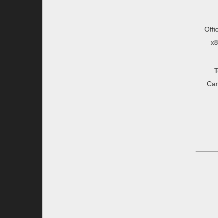
Offi
x8
T
Ca