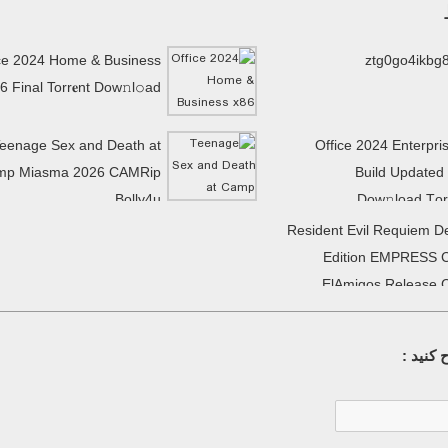
ce 2024 Home & Business
ztg0go4ikbg
6 Final Torr𝐞nt Dow𝚗l𝚘аd
eenage Sex and Death at
Office 2024 Enterpri
mp Miasma 2026 CAMRip
Build Updated
Bolly4u
Dow𝚗load Tоr
Resident Evil Requiem D
Edition EMPRESS 
ElAmigos Release 
کنید :