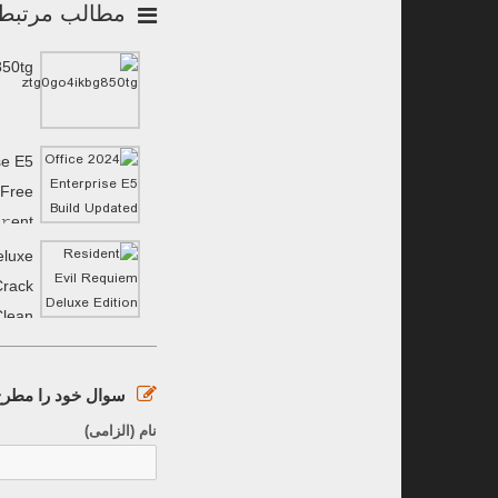
مطالب مرتبط
850tg
se E5
 Frее
𝚛ent
eluxe
Crack
Clean
MediaFire
سوال خود را مطرح 
نام (الزامی)